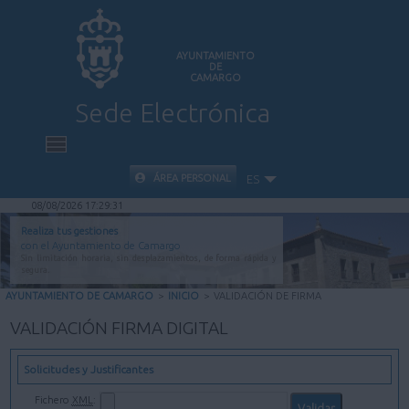
AYUNTAMIENTO
DE
CAMARGO
Sede Electrónica
INICIO
ÁREA PERSONAL
ES
08/08/2026 17:29:31
INFORMACIÓN PÚBLICA
Realiza tus gestiones
con el Ayuntamiento de Camargo
Sin limitación horaria, sin desplazamientos, de forma rápida y
CARPETA CIUDADANA
segura.
AYUNTAMIENTO DE CAMARGO
>
INICIO
>
VALIDACIÓN DE FIRMA
VALIDACIÓN DE DOCUMENTOS
VALIDACIÓN FIRMA DIGITAL
AYUDA
Solicitudes y Justificantes
Fichero
XML
: