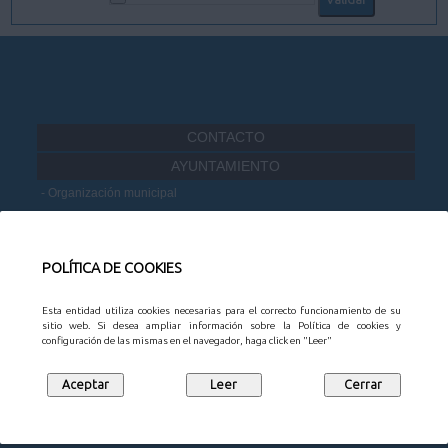
CONTACTO
AYUNTAMIENTO
Organización municipal
Información administrativa
Portal de Transparencia
Datos Abiertos
POLÍTICA DE COOKIES
Participación Ciudadana
Esta entidad utiliza cookies necesarias para el correcto funcionamiento de su
MUNICIPIO
sitio web. Si desea ampliar información sobre la Política de cookies y
configuración de las mismas en el navegador, haga click en "Leer"
Noticias
Agenda
Mapa Empresarial
Juntas vecinales
Turismo