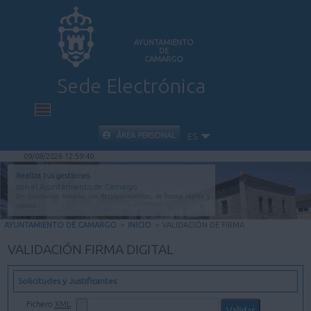
AYUNTAMIENTO
DE
CAMARGO
Sede Electrónica
INICIO
ÁREA PERSONAL
ES
09/08/2026 12:59:40
INFORMACIÓN PÚBLICA
Realiza tus gestiones
con el Ayuntamiento de Camargo
Sin limitación horaria, sin desplazamientos, de forma rápida y
CARPETA CIUDADANA
segura.
AYUNTAMIENTO DE CAMARGO
>
INICIO
>
VALIDACIÓN DE FIRMA
VALIDACIÓN DE DOCUMENTOS
VALIDACIÓN FIRMA DIGITAL
AYUDA
Solicitudes y Justificantes
Fichero
XML
: