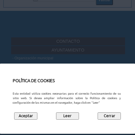
CONTACTO
AYUNTAMIENTO
Organización municipal
Información administrativa
Portal de Transparencia
Datos Abiertos
POLÍTICA DE COOKIES
Participación Ciudadana
Esta entidad utiliza cookies necesarias para el correcto funcionamiento de su
MUNICIPIO
sitio web. Si desea ampliar información sobre la Política de cookies y
configuración de las mismas en el navegador, haga click en "Leer"
Noticias
Agenda
Mapa Empresarial
Juntas vecinales
Turismo