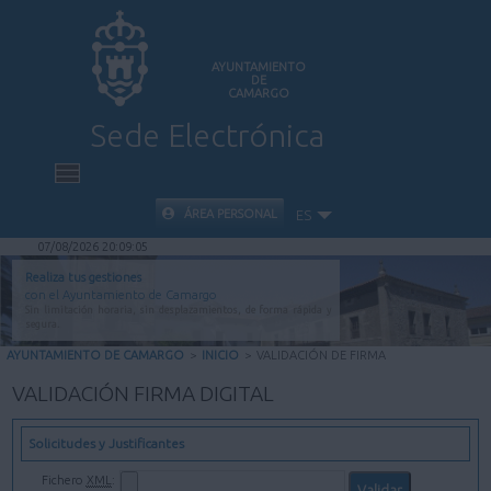
AYUNTAMIENTO
DE
CAMARGO
Sede Electrónica
INICIO
ÁREA PERSONAL
ES
07/08/2026 20:09:05
INFORMACIÓN PÚBLICA
Realiza tus gestiones
con el Ayuntamiento de Camargo
Sin limitación horaria, sin desplazamientos, de forma rápida y
CARPETA CIUDADANA
segura.
AYUNTAMIENTO DE CAMARGO
>
INICIO
>
VALIDACIÓN DE FIRMA
VALIDACIÓN DE DOCUMENTOS
VALIDACIÓN FIRMA DIGITAL
AYUDA
Solicitudes y Justificantes
Fichero
XML
: