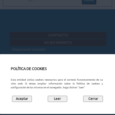
CONTACTO
AYUNTAMIENTO
Organización municipal
Información administrativa
Portal de Transparencia
Datos Abiertos
POLÍTICA DE COOKIES
Participación Ciudadana
Esta entidad utiliza cookies necesarias para el correcto funcionamiento de su
MUNICIPIO
sitio web. Si desea ampliar información sobre la Política de cookies y
configuración de las mismas en el navegador, haga click en "Leer"
Noticias
Agenda
Mapa Empresarial
Juntas vecinales
Turismo