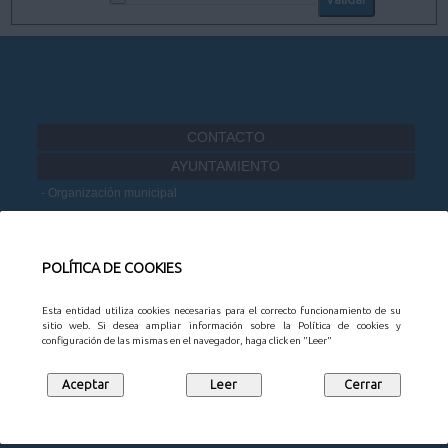
CONTACTO
AYUNTAMIENTO
Organización municipal
Información administrativa
Portal de Transparencia
Datos Abiertos
POLÍTICA DE COOKIES
Participación Ciudadana
Esta entidad utiliza cookies necesarias para el correcto funcionamiento de su
MUNICIPIO
sitio web. Si desea ampliar información sobre la Política de cookies y
configuración de las mismas en el navegador, haga click en "Leer"
Noticias
Agenda
Mapa Empresarial
Juntas vecinales
Turismo