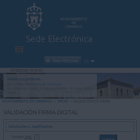
AYUNTAMIENTO
DE
CAMARGO
Sede Electrónica
INICIO
ÁREA PERSONAL
ES
07/08/2026 16:36:50
INFORMACIÓN PÚBLICA
Realiza tus gestiones
con el Ayuntamiento de Camargo
Sin limitación horaria, sin desplazamientos, de forma rápida y
CARPETA CIUDADANA
segura.
AYUNTAMIENTO DE CAMARGO
>
INICIO
>
VALIDACIÓN DE FIRMA
VALIDACIÓN DE DOCUMENTOS
VALIDACIÓN FIRMA DIGITAL
AYUDA
Solicitudes y Justificantes
Fichero
XML
: