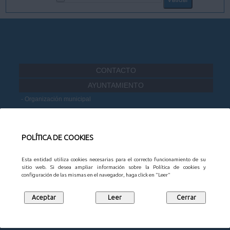
CONTACTO
AYUNTAMIENTO
Organización municipal
Información administrativa
Portal de Transparencia
Datos Abiertos
POLÍTICA DE COOKIES
Participación Ciudadana
Esta entidad utiliza cookies necesarias para el correcto funcionamiento de su
MUNICIPIO
sitio web. Si desea ampliar información sobre la Política de cookies y
configuración de las mismas en el navegador, haga click en "Leer"
Noticias
Agenda
Mapa Empresarial
Juntas vecinales
Turismo