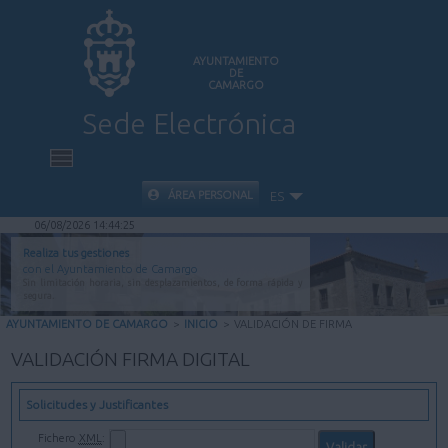
AYUNTAMIENTO
DE
CAMARGO
Sede Electrónica
INICIO
ÁREA PERSONAL
ES
06/08/2026 14:44:25
INFORMACIÓN PÚBLICA
Realiza tus gestiones
con el Ayuntamiento de Camargo
Sin limitación horaria, sin desplazamientos, de forma rápida y
CARPETA CIUDADANA
segura.
AYUNTAMIENTO DE CAMARGO
>
INICIO
>
VALIDACIÓN DE FIRMA
VALIDACIÓN DE DOCUMENTOS
VALIDACIÓN FIRMA DIGITAL
AYUDA
Solicitudes y Justificantes
Fichero
XML
: