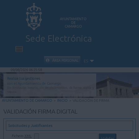
AYUNTAMIENTO
DE
CAMARGO
Sede Electrónica
INICIO
ÁREA PERSONAL
ES
09/08/2026 06:25:58
INFORMACIÓN PÚBLICA
Realiza tus gestiones
con el Ayuntamiento de Camargo
Sin limitación horaria, sin desplazamientos, de forma rápida y
CARPETA CIUDADANA
segura.
AYUNTAMIENTO DE CAMARGO
>
INICIO
>
VALIDACIÓN DE FIRMA
VALIDACIÓN DE DOCUMENTOS
VALIDACIÓN FIRMA DIGITAL
AYUDA
Solicitudes y Justificantes
Fichero
XML
: