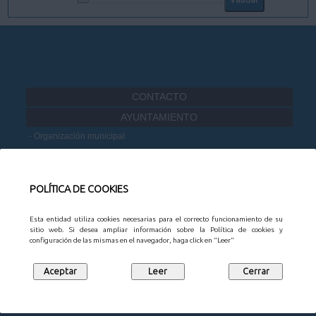
CONTACTO
AYUNTAMIENTO
Organización municipal
Información administrativa
Portal de Transparencia
Datos Abiertos
POLÍTICA DE COOKIES
Participación Ciudadana
Esta entidad utiliza cookies necesarias para el correcto funcionamiento de su
MUNICIPIO
sitio web. Si desea ampliar información sobre la Política de cookies y
configuración de las mismas en el navegador, haga click en "Leer"
Noticias
Agenda
Mapa Empresarial
Juntas vecinales
Turismo