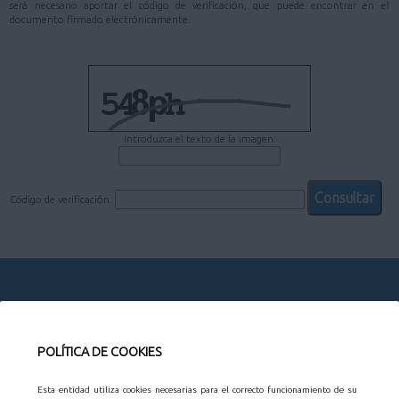
será necesario aportar el código de verificación, que puede encontrar en el
documento firmado electrónicamente.
Introduzca el texto de la imagen:
Código de verificación:
CONTACTO
POLÍTICA DE COOKIES
AYUNTAMIENTO
Esta entidad utiliza cookies necesarias para el correcto funcionamiento de su
Organización municipal