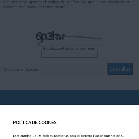
será necesario aportar el código de verificación, que puede encontrar en el
documento firmado electrónicamente.
Introduzca el texto de la imagen:
Código de verificación:
CONTACTO
POLÍTICA DE COOKIES
AYUNTAMIENTO
Esta entidad utiliza cookies necesarias para el correcto funcionamiento de su
Organización municipal