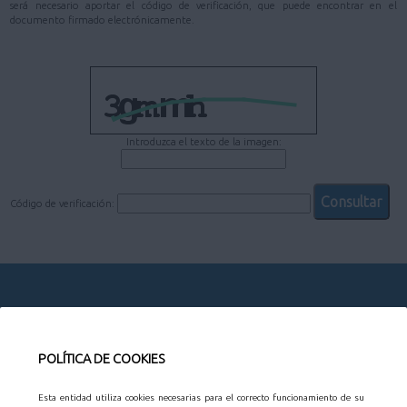
será necesario aportar el código de verificación, que puede encontrar en el
documento firmado electrónicamente.
Introduzca el texto de la imagen:
Código de verificación:
CONTACTO
POLÍTICA DE COOKIES
AYUNTAMIENTO
Esta entidad utiliza cookies necesarias para el correcto funcionamiento de su
Organización municipal