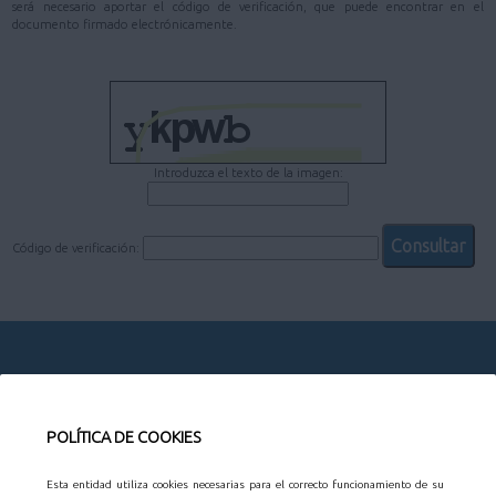
será necesario aportar el código de verificación, que puede encontrar en el
documento firmado electrónicamente.
Introduzca el texto de la imagen:
Código de verificación:
CONTACTO
POLÍTICA DE COOKIES
AYUNTAMIENTO
Esta entidad utiliza cookies necesarias para el correcto funcionamiento de su
Organización municipal