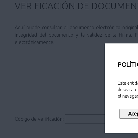
VERIFICACIÓN DE DOCUMEN
Aquí puede consultar el documento electrónico origina
integridad del documento y la validez de la firma. 
electrónicamente.
POLÍTI
Esta entid
desea amp
el navegad
Código de verificación: