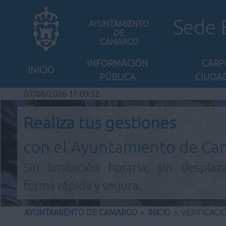
Sede 
AYUNTAMIENTO
DE
CAMARGO
INFORMACIÓN
CARP
INICIO
PÚBLICA
CIUDA
07/08/2026 17:09:52
Realiza tus gestiones
con el Ayuntamiento de C
Sin limitación horaria, sin desplaz
forma rápida y segura.
AYUNTAMIENTO DE CAMARGO
>
INICIO
>
VERIFICAC