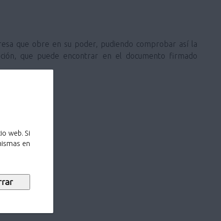
mpresa que obre en su poder, pudiendo comprobar así la
icación, que puede encontrar en el documento firmado
io web. Si
 mismas en