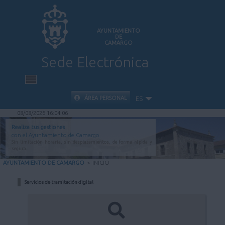
AYUNTAMIENTO
DE
CAMARGO
Sede Electrónica
INICIO
ÁREA PERSONAL
ES
08/08/2026 16:04:06
INFORMACIÓN PÚBLICA
Realiza tus gestiones
con el Ayuntamiento de Camargo
Sin limitación horaria, sin desplazamientos, de forma rápida y
CARPETA CIUDADANA
segura.
AYUNTAMIENTO DE CAMARGO
>
INICIO
VALIDACIÓN DE DOCUMENTOS
Servicios de tramitación digital
AYUDA