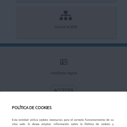
Conoce la SEDE
Certificado Digital
ACCEDER
POLÍTICA DE COOKIES
Esta entidad utiliza cookies necesarias para el correcto funcionamiento de su
Calendario Laboral
sitio web. Si desea ampliar información sobre la Política de cookies y