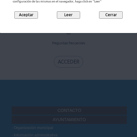
configuración de las mismas en el navegador, haga click en "Leer"
ACCEDER
Preguntas frecuentes
ACCEDER
CONTACTO
AYUNTAMIENTO
Organización municipal
Información administrativa