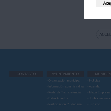
Certificado
ACCE
CONTACTO
AYUNTAMIENTO
MUNICIP
Organización municipal
Noticias
Información administrativa
Agenda
Portal de Transparencia
Mapa Empresari
Datos Abiertos
Juntas vecinale
Participación Ciudadana
Turismo