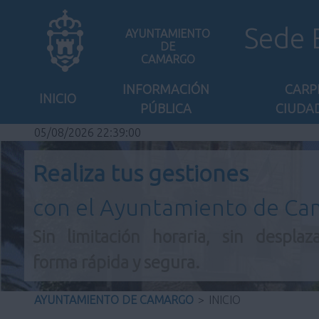
Sede 
AYUNTAMIENTO
DE
CAMARGO
INFORMACIÓN
CARP
INICIO
PÚBLICA
CIUDA
05/08/2026 22:39:00
Realiza tus gestiones
con el Ayuntamiento de C
Sin limitación horaria, sin desplaz
forma rápida y segura.
AYUNTAMIENTO DE CAMARGO
>
INICIO