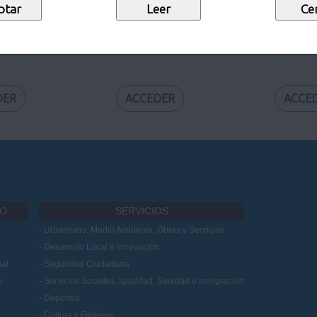
 Digital
Calendario Laboral
Preguntas f
DER
ACCEDER
ACCE
IO
SERVICIOS
Urbanismo, Medio Ambiente, Obras y Servicios
Desarrollo Local e Innovación
al
Seguridad Ciudadana
s
Servicios Sociales, Igualdad, Sanidad e Inmigración
Deportes
Cultura y Festejos