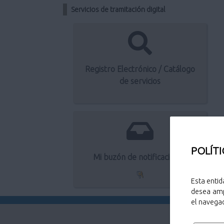
Servicios de tramitación digital
Registro Electrónico / Catálogo
de servicios
POLÍTI
Mi buzón de notificaciones
Esta entid
desea amp
el navegad