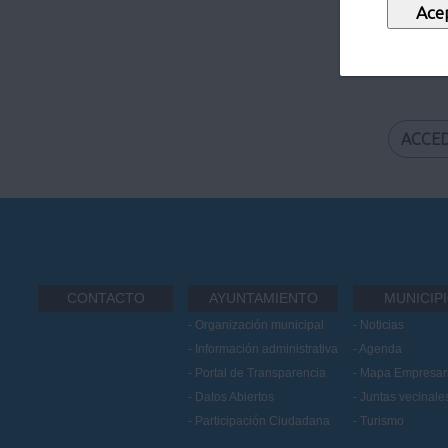
Certificado
ACCE
CONTACTO
AYUNTAMIENTO
MUNICIP
Organización municipal
Noticias
Información administrativa
Agenda
Portal de Transparencia
Mapa Empresari
Datos Abiertos
Juntas vecinale
Participación Ciudadana
Turismo