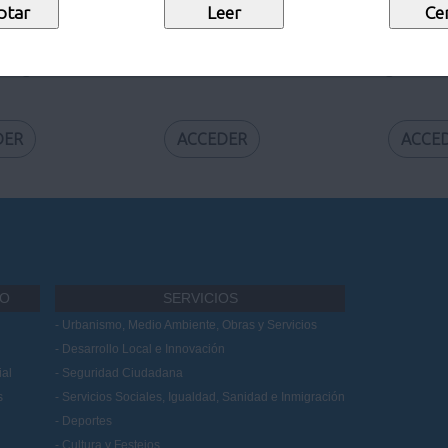
 Digital
Calendario Laboral
Preguntas f
DER
ACCEDER
ACCE
IO
SERVICIOS
Urbanismo, Medio Ambiente, Obras y Servicios
Desarrollo Local e Innovación
al
Seguridad Ciudadana
s
Servicios Sociales, Igualdad, Sanidad e Inmigración
Deportes
Cultura y Festejos