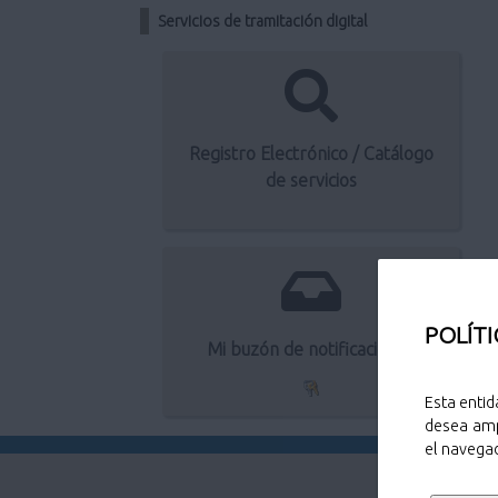
Servicios de tramitación digital
Registro Electrónico / Catálogo
de servicios
POLÍTI
Mi buzón de notificaciones
Esta entid
desea amp
el navegad