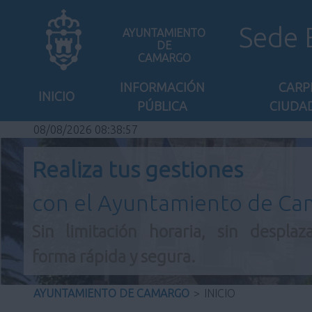
Sede 
AYUNTAMIENTO
DE
CAMARGO
INFORMACIÓN
CARP
INICIO
PÚBLICA
CIUDA
08/08/2026 08:38:57
Realiza tus gestiones
con el Ayuntamiento de C
Sin limitación horaria, sin desplaz
forma rápida y segura.
AYUNTAMIENTO DE CAMARGO
>
INICIO