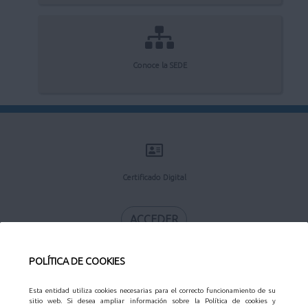
Conoce la SEDE
Certificado Digital
ACCEDER
POLÍTICA DE COOKIES
Esta entidad utiliza cookies necesarias para el correcto funcionamiento de su
Calendario Laboral
sitio web. Si desea ampliar información sobre la Política de cookies y