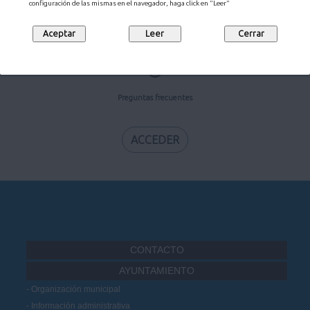
configuración de las mismas en el navegador, haga click en "Leer"
ACCEDER
Preguntas frecuentes
ACCEDER
CONTACTO
AYUNTAMIENTO
Organización municipal
Información administrativa