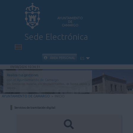
AYUNTAMIENTO
DE
CAMARGO
Sede Electrónica
INICIO
ÁREA PERSONAL
ES
09/08/2026 10:34:31
INFORMACIÓN PÚBLICA
Realiza tus gestiones
con el Ayuntamiento de Camargo
Sin limitación horaria, sin desplazamientos, de forma rápida y
CARPETA CIUDADANA
segura.
AYUNTAMIENTO DE CAMARGO
>
INICIO
VALIDACIÓN DE DOCUMENTOS
Servicios de tramitación digital
AYUDA