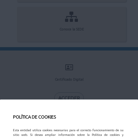
Conoce la SEDE
Certificado Digital
ACCEDER
POLÍTICA DE COOKIES
Esta entidad utiliza cookies necesarias para el correcto funcionamiento de su
Calendario Laboral
sitio web. Si desea ampliar información sobre la Política de cookies y