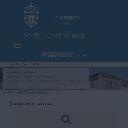
AYUNTAMIENTO
DE
CAMARGO
Sede Electrónica
INICIO
ÁREA PERSONAL
ES
09/08/2026 06:11:00
INFORMACIÓN PÚBLICA
Realiza tus gestiones
con el Ayuntamiento de Camargo
Sin limitación horaria, sin desplazamientos, de forma rápida y
CARPETA CIUDADANA
segura.
AYUNTAMIENTO DE CAMARGO
>
INICIO
VALIDACIÓN DE DOCUMENTOS
Servicios de tramitación digital
AYUDA