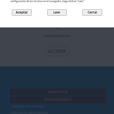
configuración de las mismas en el navegador, haga click en "Leer"
ACCEDER
Preguntas frecuentes
ACCEDER
CONTACTO
AYUNTAMIENTO
Organización municipal
Información administrativa