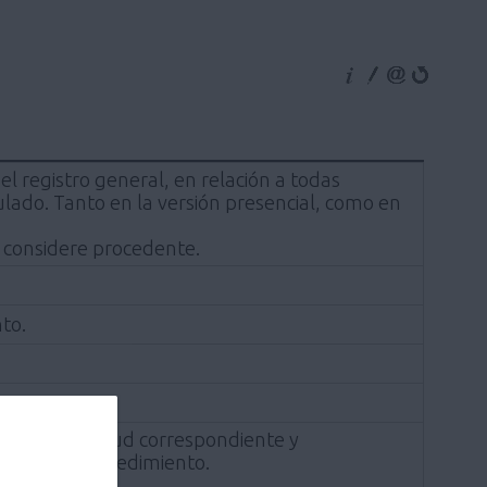
l registro general, en relación a todas
lado. Tanto en la versión presencial, como en
 considere procedente.
to.
cia de solicitud correspondiente y
ción del procedimiento.