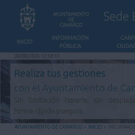
Sede 
AYUNTAMIENTO
DE
CAMARGO
INFORMACIÓN
CARP
INICIO
PÚBLICA
CIUDA
08/08/2026 12:58:11
Realiza tus gestiones
con el Ayuntamiento de C
Sin limitación horaria, sin desplaz
forma rápida y segura.
AYUNTAMIENTO DE CAMARGO
>
INICIO
>
INFORMACI