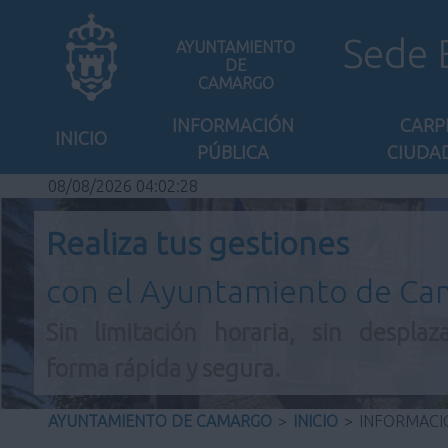
Sede 
AYUNTAMIENTO
DE
CAMARGO
INFORMACIÓN
CARP
INICIO
PÚBLICA
CIUDA
08/08/2026 04:02:28
Realiza tus gestiones
con el Ayuntamiento de C
Sin limitación horaria, sin desplaz
forma rápida y segura.
AYUNTAMIENTO DE CAMARGO
>
INICIO
>
INFORMACI