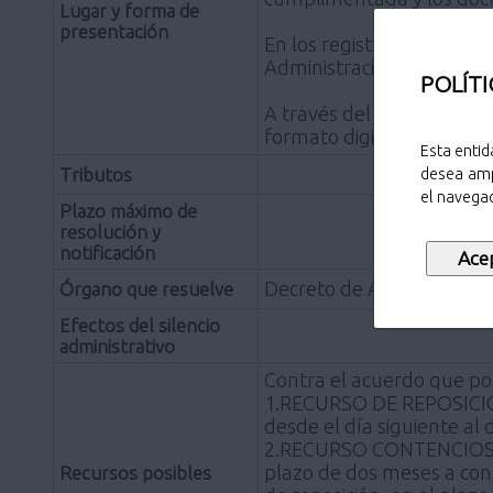
Lugar y forma de
presentación
En los registros de cualq
Administración de las C
POLÍTI
A través del Registro Tel
formato digital
Esta entid
Tributos
desea amp
el navegad
Plazo máximo de
resolución y
notificación
Decreto de Alcaldía
Órgano que resuelve
Efectos del silencio
administrativo
Contra el acuerdo que pon
1.RECURSO DE REPOSICIÓN,
desde el día siguiente al d
2.RECURSO CONTENCIOSO-
plazo de dos meses a conta
Recursos posibles