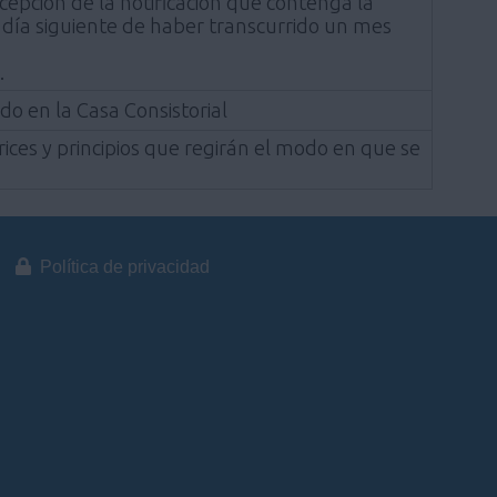
ecepción de la notificación que contenga la
l día siguiente de haber transcurrido un mes
.
do en la Casa Consistorial
rices y principios que regirán el modo en que se
Política de privacidad