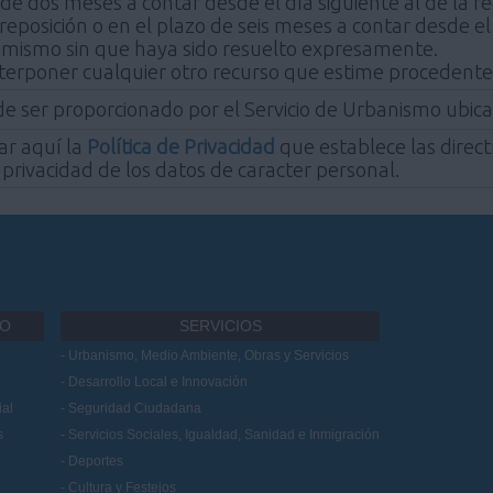
 de dos meses a contar desde el día siguiente al de la r
 reposición o en el plazo de seis meses a contar desde e
l mismo sin que haya sido resuelto expresamente.
nterponer cualquier otro recurso que estime procedente
de ser proporcionado por el Servicio de Urbanismo ubica
ar aquí la
Política de Privacidad
que establece las direct
 privacidad de los datos de caracter personal.
IO
SERVICIOS
Urbanismo, Medio Ambiente, Obras y Servicios
Desarrollo Local e Innovación
al
Seguridad Ciudadana
s
Servicios Sociales, Igualdad, Sanidad e Inmigración
Deportes
Cultura y Festejos