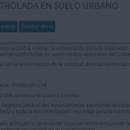
TROLADA EN SUELO URBANO
 anexos
Tramitar Ahora
to se podrá solicitar la autorización para la realizaci
quemas controladas en suelo rústico dependen del Gobie
ará con la presentación de la solicitud, debidamente c
a - Protección Civil
10 días previos a la quema prevista
 Registro General del Ayuntamiento aportando la instan
a y toda la documentación requerida para la tramita
rigido al Registro General del Ayuntamiento incluyendo l
umentos requeridos en el procedimiento.