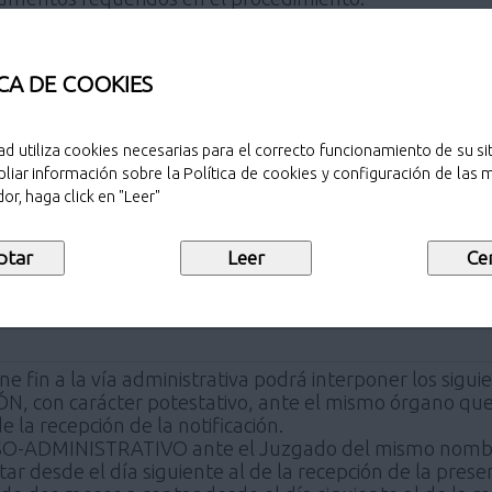
uier órgano administrativo, que pertenezca a la Administ
omunidades Autónomas.
CA DE COOKIES
emático con DNI Electrónico o Certificado Digital Avan
ad utiliza cookies necesarias para el correcto funcionamiento de su sit
liar información sobre la Política de cookies y configuración de las
or, haga click en "Leer"
e fin a la vía administrativa podrá interponer los sigui
 con carácter potestativo, ante el mismo órgano que d
e la recepción de la notificación.
ADMINISTRATIVO ante el Juzgado del mismo nombre d
r desde el día siguiente al de la recepción de la presen