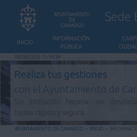
Sede 
AYUNTAMIENTO
DE
CAMARGO
INFORMACIÓN
CARP
INICIO
PÚBLICA
CIUDA
08/08/2026 11:34:39
Realiza tus gestiones
con el Ayuntamiento de C
Sin limitación horaria, sin desplaz
forma rápida y segura.
AYUNTAMIENTO DE CAMARGO
>
INICIO
>
INFORMACI