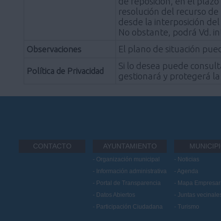
de reposición, en el plazo
resolución del recurso de
desde la interposición de
No obstante, podrá Vd. i
El plano de situación pue
Observaciones
Si lo desea puede consult
Política de Privacidad
gestionará y protegerá la
CONTACTO
AYUNTAMIENTO
MUNICIP
Organización municipal
Noticias
Información administrativa
Agenda
Portal de Transparencia
Mapa Empresari
Datos Abiertos
Juntas vecinale
Participación Ciudadana
Turismo