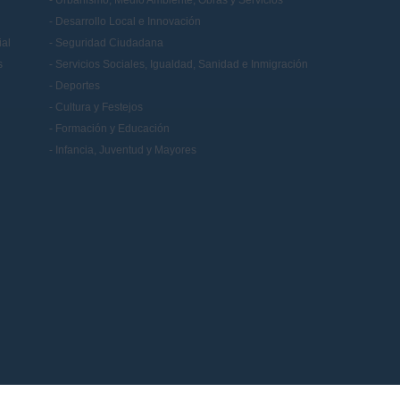
Desarrollo Local e Innovación
al
Seguridad Ciudadana
s
Servicios Sociales, Igualdad, Sanidad e Inmigración
Deportes
Cultura y Festejos
Formación y Educación
Infancia, Juventud y Mayores