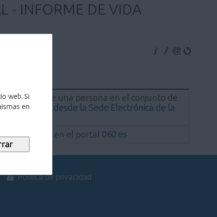
L - INFORME DE VIDA
e alta o baja de una persona en el conjunto de
io web. Si
a información desde la Sede Electrónica de la
 mismas en
ones Públicas en el portal
060.es
Política de privacidad