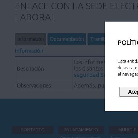
ENLACE CON LA SEDE ELECT
LABORAL
Información
Documentación
Tramitar Ahora
POLÍTI
Información
Los informes de vida labo
Esta entid
los distintos regímenes d
desea amp
Descripción
seguridad Social
el navegad
Además, puedes informarte
Observaciones
CONTACTO
AYUNTAMIENTO
MUNICIP
Organización municipal
Noticias