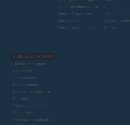
Información administrativa
Agenda
Portal de Transparencia
Mapa Empresari
Datos Abiertos
Juntas vecinale
Participación Ciudadana
Turismo
SEDE ELECTRÓNICA
Trámites municipales
Pago online
Subvenciones
Portal económico
Portal de Transparencia
Perfil del Contratante
Tablón de anuncios
Oferta Pública
Ordenanzas y normativa
© Ayuntamiento de Camargo