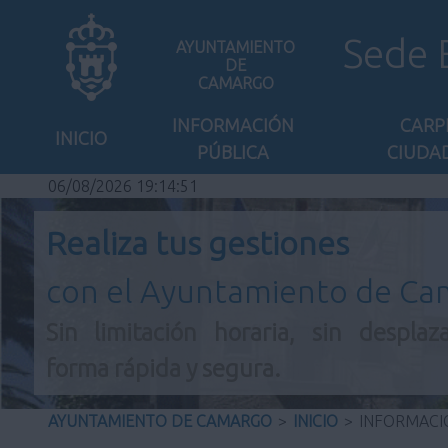
Sede 
AYUNTAMIENTO
DE
CAMARGO
INFORMACIÓN
CARP
INICIO
PÚBLICA
CIUDA
06/08/2026 19:14:51
Realiza tus gestiones
con el Ayuntamiento de C
Sin limitación horaria, sin desplaz
forma rápida y segura.
AYUNTAMIENTO DE CAMARGO
>
INICIO
>
INFORMACI