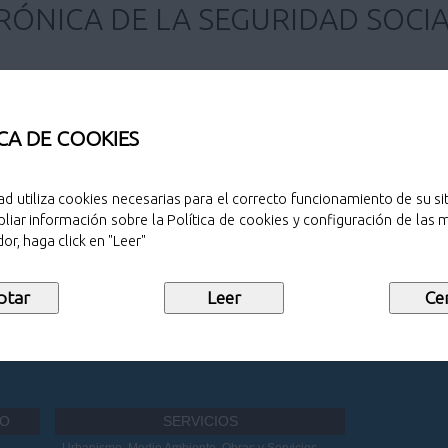
RÓNICA DE LA SEGURIDAD SOCIA
CA DE COOKIES
ral contienen información respecto de las situaciones d
ad utiliza cookies necesarias para el correcto funcionamiento de su sit
el sistema de la Seguridad Social.
Pinche aquí para ver l
liar información sobre la Política de cookies y configuración de las
or, haga click en "Leer"
 sobre otros servicios electrónicos de las Administraci
IO
SERVICIOS
Urbanismo, Medio Ambiente, Obras y Servicios