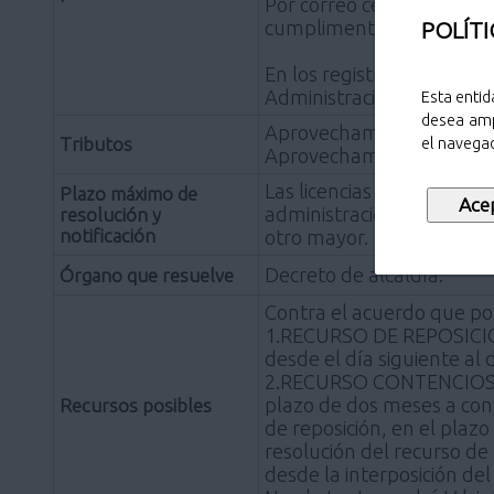
Por correo certificado di
cumplimentada y los doc
POLÍTI
En los registros de cualq
Administración de las C
Esta entid
desea amp
Aprovechamiento fijo por
Tributos
el navegad
Aprovechamiento ocasiona
Las licencias habrán de o
Plazo máximo de
administraciones públicas
resolución y
notificación
otro mayor.
Decreto de alcaldía.
Órgano que resuelve
Contra el acuerdo que pon
1.RECURSO DE REPOSICIÓN,
desde el día siguiente al d
2.RECURSO CONTENCIOSO-
plazo de dos meses a conta
Recursos posibles
de reposición, en el plazo
resolución del recurso de
desde la interposición de