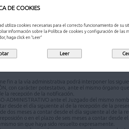
rigido al Registro General del Ayuntamiento incluyendo l
umentos requeridos en el procedimiento.
CA DE COOKIES
uier órgano administrativo, que pertenezca a la Administ
omunidades Autónomas.
ad utiliza cookies necesarias para el correcto funcionamiento de su sit
liar información sobre la Política de cookies y configuración de las
 metro cuadrado y año:14.35€
or, haga click en "Leer"
l por metro cuadrado y año : 3.60€
torgarse en el plazo de tres meses, en los supuestos en
 el plazo para la resolución será de cuatro meses, salvo
e fin a la vía administrativa podrá interponer los sigui
 con carácter potestativo, ante el mismo órgano que d
e la recepción de la notificación.
ADMINISTRATIVO ante el Juzgado del mismo nombre d
r desde el día siguiente al de la recepción de la presen
 de dos meses a contar desde el día siguiente al de la r
 reposición o en el plazo de seis meses a contar desde e
l mismo sin que haya sido resuelto expresamente.