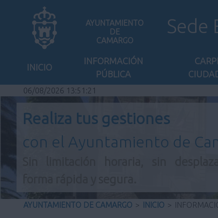
Sede 
AYUNTAMIENTO
DE
CAMARGO
INFORMACIÓN
CARP
INICIO
PÚBLICA
CIUDA
06/08/2026 13:51:21
Realiza tus gestiones
con el Ayuntamiento de C
Sin limitación horaria, sin desplaz
forma rápida y segura.
AYUNTAMIENTO DE CAMARGO
>
INICIO
>
INFORMACI