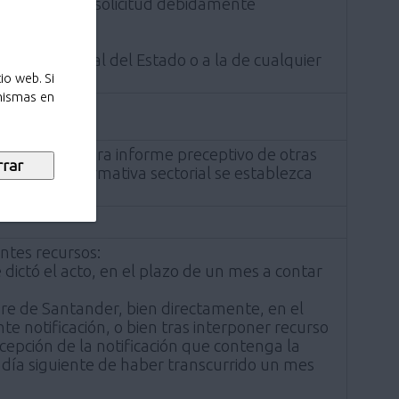
a instancia de solicitud debidamente
ración General del Estado o a la de cualquier
io web. Si
 mismas en
 que se requiera informe preceptivo de otras
 que en la normativa sectorial se establezca
entes recursos:
ictó el acto, en el plazo de un mes a contar
e Santander, bien directamente, en el
te notificación, o bien tras interponer recurso
ecepción de la notificación que contenga la
l día siguiente de haber transcurrido un mes