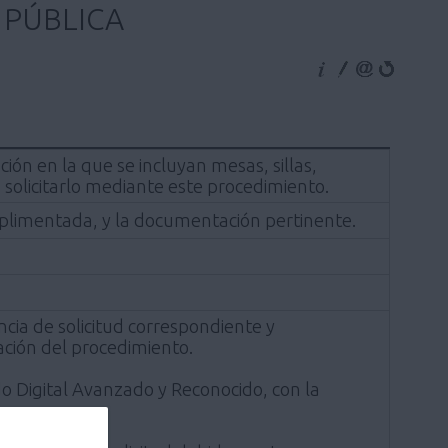
 PÚBLICA
ción en la que se incluyan mesas, sillas,
 solicitarlo mediante este procedimiento.
umplimentada, y la documentación pertinente.
cia de solicitud correspondiente y
ción del procedimiento.
ado Digital Avanzado y Reconocido, con la