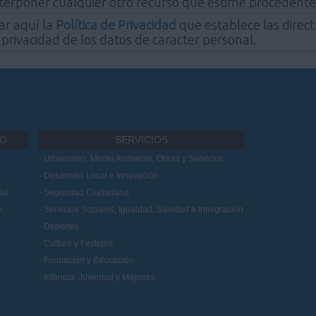
nterponer cualquier otro recurso que estime procedente
ar aquí la
Política de Privacidad
que establece las direct
 privacidad de los datos de caracter personal.
IO
SERVICIOS
Urbanismo, Medio Ambiente, Obras y Servicios
Desarrollo Local e Innovación
al
Seguridad Ciudadana
s
Servicios Sociales, Igualdad, Sanidad e Inmigración
Deportes
Cultura y Festejos
Formación y Educación
Infancia, Juventud y Mayores