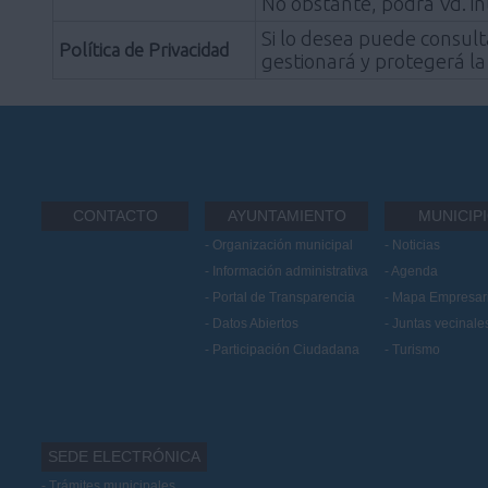
No obstante, podrá Vd. i
Si lo desea puede consult
Política de Privacidad
gestionará y protegerá la
CONTACTO
AYUNTAMIENTO
MUNICIP
Organización municipal
Noticias
Información administrativa
Agenda
Portal de Transparencia
Mapa Empresari
Datos Abiertos
Juntas vecinale
Participación Ciudadana
Turismo
SEDE ELECTRÓNICA
Trámites municipales