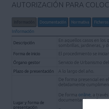
AUTORIZACIÓN PARA COLOCA
Información
Documentación
Normativa
Ficheros
Información
En aquellos casos en los q
Descripción
sombrillas, jardineras, y
El procedimiento se inici
Forma de inicio
Servicio de Urbanismo d
Órgano gestor
A lo largo del año.
Plazo de presentación
De forma presencial en el
debidamente cumplimentad
De forma
online
, a travé
documentación en formato
Lugar y forma de
presentación