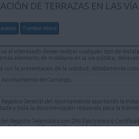
CIÓN DE TERRAZAS EN LAS VÍA
 anexos
Tramitar Ahora
ue el interesado desee realizar cualquier tipo de instala
 demás elemento de mobiliario en la vía pública, deberán
ará con la presentación de la solicitud, debidamente c
el Ayuntamiento de Camargo.
 Registro General del Ayuntamiento aportando la instan
a y toda la documentación requerida para la tramita
s del Registro Telemático con DNI Electrónico o Certific
 digital o en el
Registro General del Estado
.