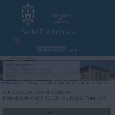
AYUNTAMIENTO
DE
CAMARGO
Sede Electrónica
INICIO
ÁREA PERSONAL
ES
07/08/2026 10:14:07
INFORMACIÓN PÚBLICA
Realiza tus gestiones
con el Ayuntamiento de Camargo
Sin limitación horaria, sin desplazamientos, de forma rápida y
CARPETA CIUDADANA
segura.
AYUNTAMIENTO DE CAMARGO
>
INICIO
>
INFORMACIÓN DEL PROCEDIMIENTO
VALIDACIÓN DE DOCUMENTOS
SOLICITUD DE CERTIFICADO DE
EMPADRONAMIENTO DE LA UNIDAD FAMILIAR
AYUDA
Información