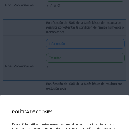
Bonificación del 50% de la tarifa básica de recogida de
residuos por ostentar la condición de familia numerosa o
monoparental
Información
Tramitar
Bonificación del 80% de la tarifa básica de residuos por
exclusión social
Información
POLÍTICA DE COOKIES
Tramitar
Esta entidad utiliza cookies necesarias para el correcto funcionamiento de su
sitio web. Si desea ampliar información sobre la Política de cookies y