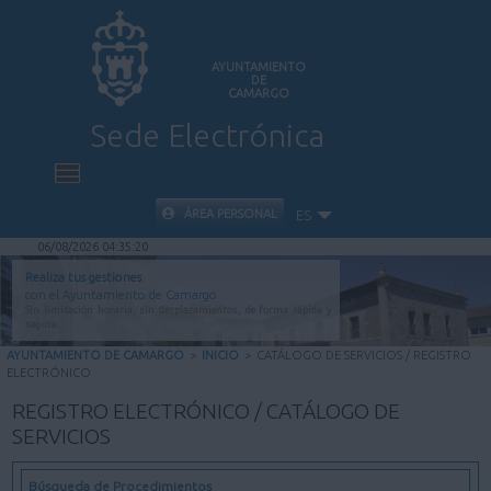
AYUNTAMIENTO
DE
CAMARGO
Sede Electrónica
INICIO
ÁREA PERSONAL
ES
06/08/2026 04:35:21
INFORMACIÓN PÚBLICA
Realiza tus gestiones
con el Ayuntamiento de Camargo
Sin limitación horaria, sin desplazamientos, de forma rápida y
CARPETA CIUDADANA
segura.
AYUNTAMIENTO DE CAMARGO
>
INICIO
>
CATÁLOGO DE SERVICIOS / REGISTRO
ELECTRÓNICO
VALIDACIÓN DE DOCUMENTOS
REGISTRO ELECTRÓNICO / CATÁLOGO DE
SERVICIOS
AYUDA
Búsqueda de Procedimientos