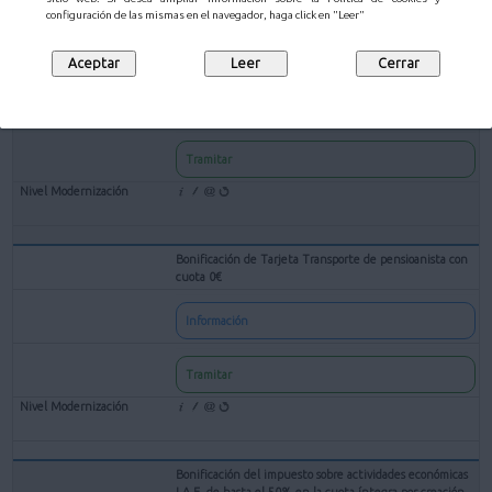
configuración de las mismas en el navegador, haga click en "Leer"
Bonificación de Tarjeta Transporte de Familia Numerosa
Información
Tramitar
Bonificación de Tarjeta Transporte de pensioanista con
cuota 0€
Información
Tramitar
Bonificación del impuesto sobre actividades económicas
I.A.E. de hasta el 50% en la cuota íntegra por creación