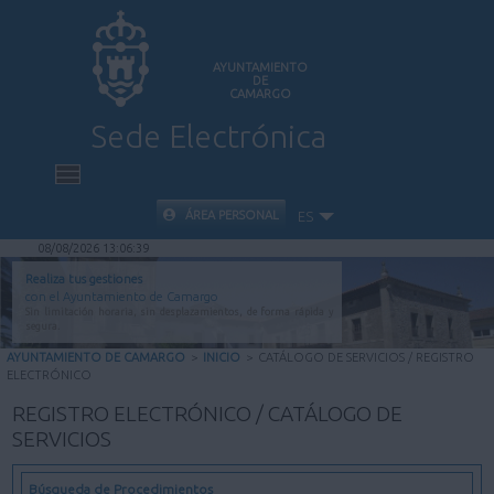
AYUNTAMIENTO
DE
CAMARGO
Sede Electrónica
INICIO
ÁREA PERSONAL
ES
08/08/2026 13:06:40
INFORMACIÓN PÚBLICA
Realiza tus gestiones
con el Ayuntamiento de Camargo
Sin limitación horaria, sin desplazamientos, de forma rápida y
CARPETA CIUDADANA
segura.
AYUNTAMIENTO DE CAMARGO
>
INICIO
>
CATÁLOGO DE SERVICIOS / REGISTRO
ELECTRÓNICO
VALIDACIÓN DE DOCUMENTOS
REGISTRO ELECTRÓNICO / CATÁLOGO DE
SERVICIOS
AYUDA
Búsqueda de Procedimientos