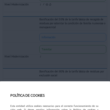
Bonificación del 50% de la tarifa básica de recogida de
residuos por ostentar la condición de familia numerosa o
monoparental
Información
Tramitar
Bonificación del 80% de la tarifa básica de residuos por
exclusión social
Información
POLÍTICA DE COOKIES
Tramitar
Esta entidad utiliza cookies necesarias para el correcto funcionamiento de su
sitio web. Si desea ampliar información sobre la Política de cookies y