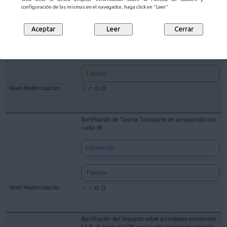
configuración de las mismas en el navegador, haga click en "Leer"
Bonificación de Tarjeta Transporte de Familia Numerosa
Información
Tramitar
Bonificación de Tarjeta Transporte de pensioanista con
cuota 0€
Información
Tramitar
Bonificación del impuesto sobre actividades económicas
I.A.E. de hasta el 50% en la cuota íntegra por creación