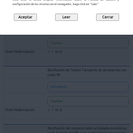
configuración de las mismas en el navegador, haga click en "Leer"
Bonificación de Tarjeta Transporte de Familia Numerosa
Información
Tramitar
Bonificación de Tarjeta Transporte de pensioanista con
cuota 0€
Información
Tramitar
Bonificación del impuesto sobre actividades económicas
I.A.E. de hasta el 50% en la cuota íntegra por creación