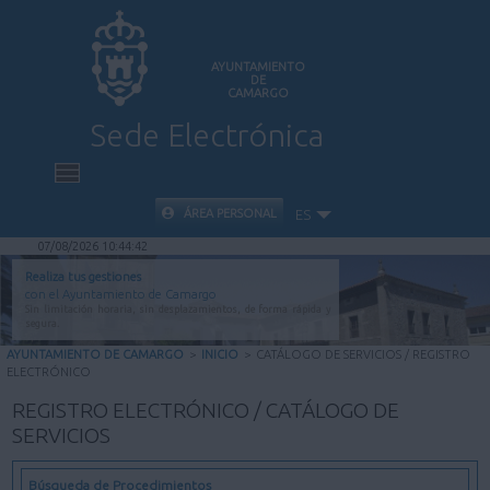
AYUNTAMIENTO
DE
CAMARGO
Sede Electrónica
INICIO
ÁREA PERSONAL
ES
07/08/2026 10:44:43
INFORMACIÓN PÚBLICA
Realiza tus gestiones
con el Ayuntamiento de Camargo
Sin limitación horaria, sin desplazamientos, de forma rápida y
CARPETA CIUDADANA
segura.
AYUNTAMIENTO DE CAMARGO
>
INICIO
>
CATÁLOGO DE SERVICIOS / REGISTRO
ELECTRÓNICO
VALIDACIÓN DE DOCUMENTOS
REGISTRO ELECTRÓNICO / CATÁLOGO DE
SERVICIOS
AYUDA
Búsqueda de Procedimientos