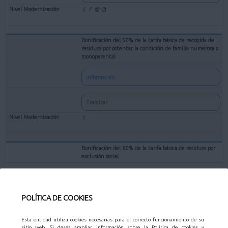
Bonificación del 50% de la tarifa básica de recogida de
residuos por ostentar la condición de familia numerosa o
monoparental
Información
Tramitar
Bonificación del 80% de la tarifa básica de residuos por
exclusión social
Información
POLÍTICA DE COOKIES
Tramitar
Esta entidad utiliza cookies necesarias para el correcto funcionamiento de su
sitio web. Si desea ampliar información sobre la Política de cookies y