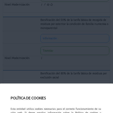
Bonificación del 50% de la tarifa básica de recogida de
residuos por ostentar la condición de familia numerosa o
monoparental
Información
Tramitar
Bonificación del 80% de la tarifa básica de residuos por
exclusión social
Información
POLÍTICA DE COOKIES
Tramitar
Esta entidad utiliza cookies necesarias para el correcto funcionamiento de su
sitio web. Si desea ampliar información sobre la Política de cookies y