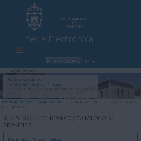
AYUNTAMIENTO
DE
CAMARGO
Sede Electrónica
INICIO
ÁREA PERSONAL
ES
06/08/2026 12:53:15
INFORMACIÓN PÚBLICA
Realiza tus gestiones
con el Ayuntamiento de Camargo
Sin limitación horaria, sin desplazamientos, de forma rápida y
CARPETA CIUDADANA
segura.
AYUNTAMIENTO DE CAMARGO
>
INICIO
>
CATÁLOGO DE SERVICIOS / REGISTRO
ELECTRÓNICO
VALIDACIÓN DE DOCUMENTOS
REGISTRO ELECTRÓNICO / CATÁLOGO DE
SERVICIOS
AYUDA
Búsqueda de Procedimientos