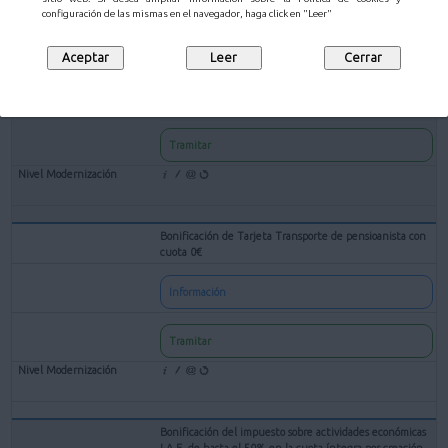
configuración de las mismas en el navegador, haga click en "Leer"
Bonificación de Tarjeta Transporte de Familia Numerosa
Información
Tramitar
Bonificación de Tarjeta Transporte de pensioanista con
cuota 0€
Información
Tramitar
Bonificación del impuesto sobre actividades económicas
I.A.E. de hasta el 50% en la cuota íntegra por creación