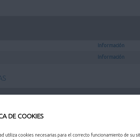
Información
Información
AS
CA DE COOKIES
blica
Información
e actividad y/o apertura
Información
ad utiliza cookies necesarias para el correcto funcionamiento de su sit