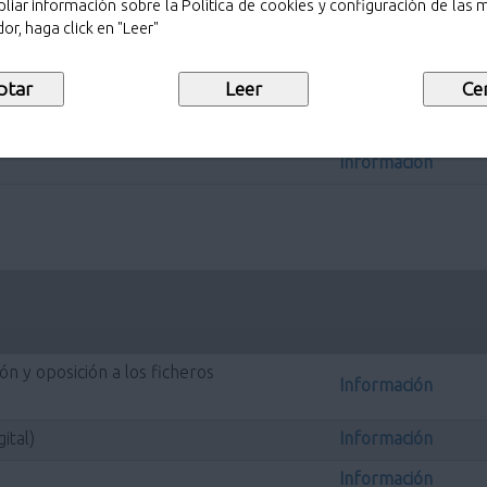
Información
liar información sobre la Política de cookies y configuración de las
or, haga click en "Leer"
Información
Información
ntal
Información
Información
ión y oposición a los ficheros
Información
ital)
Información
Información