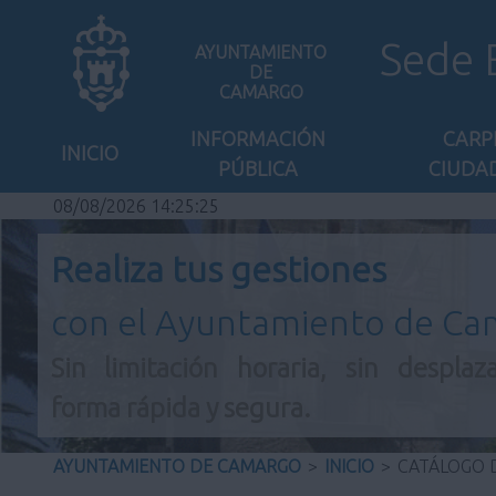
Sede 
AYUNTAMIENTO
DE
CAMARGO
INFORMACIÓN
CARP
INICIO
PÚBLICA
CIUDA
08/08/2026 14:25:26
Realiza tus gestiones
con el Ayuntamiento de C
Sin limitación horaria, sin desplaz
forma rápida y segura.
AYUNTAMIENTO DE CAMARGO
>
INICIO
>
CATÁLOGO D