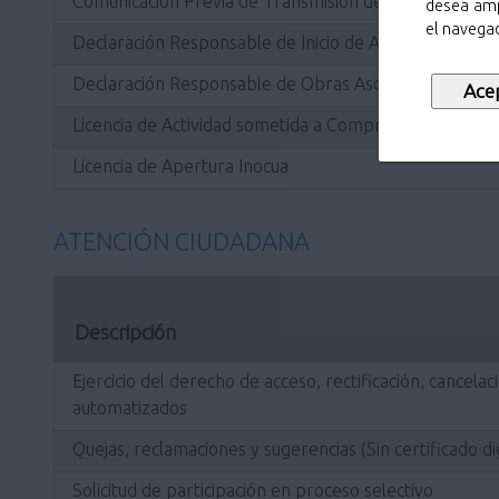
Comunicación Previa de Transmisión de Licencia
desea amp
el navegad
Declaración Responsable de Inicio de Actividad
Declaración Responsable de Obras Asociadas
Licencia de Actividad sometida a Comprobación Ambie
Licencia de Apertura Inocua
ATENCIÓN CIUDADANA
Descripción
Ejercicio del derecho de acceso, rectificación, cancelac
automatizados
Quejas, reclamaciones y sugerencias (Sin certificado dig
Solicitud de participación en proceso selectivo