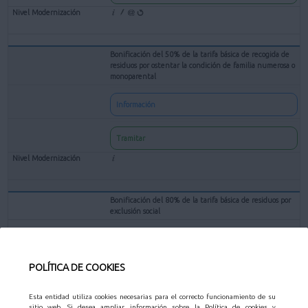
Bonificación del 50% de la tarifa básica de recogida de
residuos por ostentar la condición de familia numerosa o
monoparental
Información
Tramitar
Bonificación del 80% de la tarifa básica de residuos por
exclusión social
Información
POLÍTICA DE COOKIES
Tramitar
Esta entidad utiliza cookies necesarias para el correcto funcionamiento de su
sitio web. Si desea ampliar información sobre la Política de cookies y