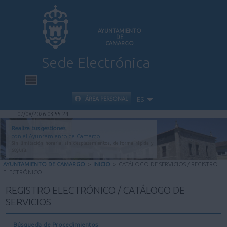
AYUNTAMIENTO
DE
CAMARGO
Sede Electrónica
INICIO
ÁREA PERSONAL
ES
07/08/2026 03:55:25
INFORMACIÓN PÚBLICA
Realiza tus gestiones
con el Ayuntamiento de Camargo
Sin limitación horaria, sin desplazamientos, de forma rápida y
CARPETA CIUDADANA
segura.
AYUNTAMIENTO DE CAMARGO
>
INICIO
>
CATÁLOGO DE SERVICIOS / REGISTRO
ELECTRÓNICO
VALIDACIÓN DE DOCUMENTOS
REGISTRO ELECTRÓNICO / CATÁLOGO DE
SERVICIOS
AYUDA
Búsqueda de Procedimientos