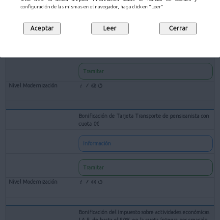
configuración de las mismas en el navegador, haga click en "Leer"
Bonificación de Tarjeta Transporte de Familia Numerosa
Información
Tramitar
Bonificación de Tarjeta Transporte de pensioanista con
cuota 0€
Información
Tramitar
Bonificación del impuesto sobre actividades económicas
I.A.E. de hasta el 50% en la cuota íntegra por creación