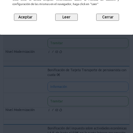
configuración de las mismas en el navegador, haga click en "Leer"
Bonificación de Tarjeta Transporte de Familia Numerosa
Información
Tramitar
Bonificación de Tarjeta Transporte de pensioanista con
cuota 0€
Información
Tramitar
Bonificación del impuesto sobre actividades económicas
I.A.E. de hasta el 50% en la cuota íntegra por creación