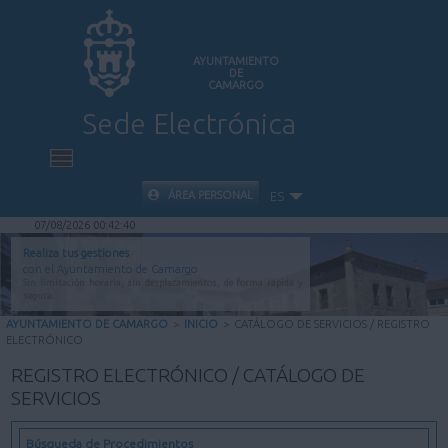
AYUNTAMIENTO
DE
CAMARGO
Sede Electrónica
INICIO
ÁREA PERSONAL
ES
07/08/2026 00:42:41
INFORMACIÓN PÚBLICA
Realiza tus gestiones
con el Ayuntamiento de Camargo
Sin limitación horaria, sin desplazamientos, de forma rápida y
CARPETA CIUDADANA
segura.
AYUNTAMIENTO DE CAMARGO
>
INICIO
>
CATÁLOGO DE SERVICIOS / REGISTRO
ELECTRÓNICO
VALIDACIÓN DE DOCUMENTOS
REGISTRO ELECTRÓNICO / CATÁLOGO DE
SERVICIOS
AYUDA
Búsqueda de Procedimientos