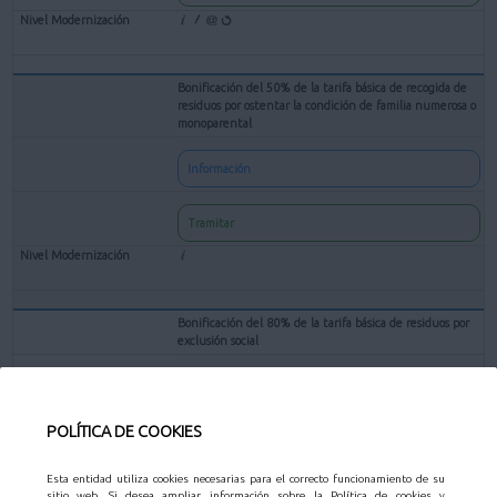
Bonificación del 50% de la tarifa básica de recogida de
residuos por ostentar la condición de familia numerosa o
monoparental
Información
Tramitar
Bonificación del 80% de la tarifa básica de residuos por
exclusión social
Información
POLÍTICA DE COOKIES
Tramitar
Esta entidad utiliza cookies necesarias para el correcto funcionamiento de su
sitio web. Si desea ampliar información sobre la Política de cookies y