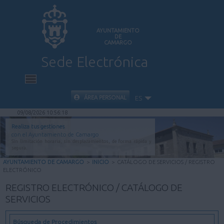
AYUNTAMIENTO
DE
CAMARGO
Sede Electrónica
INICIO
ÁREA PERSONAL
ES
09/08/2026 10:56:19
INFORMACIÓN PÚBLICA
Realiza tus gestiones
con el Ayuntamiento de Camargo
Sin limitación horaria, sin desplazamientos, de forma rápida y
CARPETA CIUDADANA
segura.
AYUNTAMIENTO DE CAMARGO
>
INICIO
>
CATÁLOGO DE SERVICIOS / REGISTRO
ELECTRÓNICO
VALIDACIÓN DE DOCUMENTOS
REGISTRO ELECTRÓNICO / CATÁLOGO DE
SERVICIOS
AYUDA
Búsqueda de Procedimientos