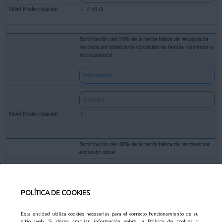
Bonificación del 50% de la tarifa básica de recogida de
residuos por ostentar la condición de familia numerosa o
monoparental
Información
Tramitar
Bonificación del 80% de la tarifa básica de residuos por
exclusión social
Información
POLÍTICA DE COOKIES
Tramitar
Esta entidad utiliza cookies necesarias para el correcto funcionamiento de su
sitio web. Si desea ampliar información sobre la Política de cookies y