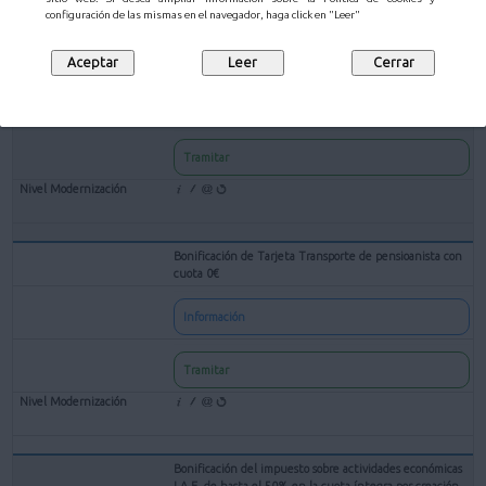
configuración de las mismas en el navegador, haga click en "Leer"
Bonificación de Tarjeta Transporte de Familia Numerosa
Información
Tramitar
Bonificación de Tarjeta Transporte de pensioanista con
cuota 0€
Información
Tramitar
Bonificación del impuesto sobre actividades económicas
I.A.E. de hasta el 50% en la cuota íntegra por creación