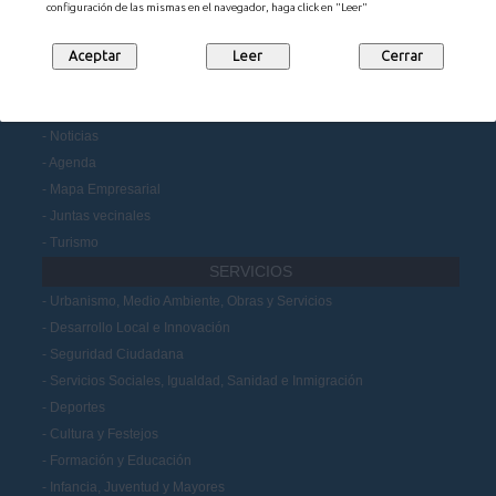
configuración de las mismas en el navegador, haga click en "Leer"
Portal de Transparencia
Datos Abiertos
Participación Ciudadana
MUNICIPIO
Noticias
Agenda
Mapa Empresarial
Juntas vecinales
Turismo
SERVICIOS
Urbanismo, Medio Ambiente, Obras y Servicios
Desarrollo Local e Innovación
Seguridad Ciudadana
Servicios Sociales, Igualdad, Sanidad e Inmigración
Deportes
Cultura y Festejos
Formación y Educación
Infancia, Juventud y Mayores