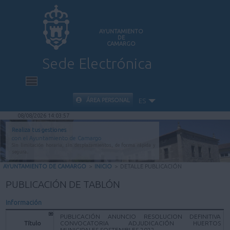
AYUNTAMIENTO
DE
CAMARGO
Sede Electrónica
INICIO
ÁREA PERSONAL
ES
08/08/2026 14:03:57
INFORMACIÓN PÚBLICA
Realiza tus gestiones
con el Ayuntamiento de Camargo
Sin limitación horaria, sin desplazamientos, de forma rápida y
CARPETA CIUDADANA
segura.
AYUNTAMIENTO DE CAMARGO
>
INICIO
>
DETALLE PUBLICACIÓN
VALIDACIÓN DE DOCUMENTOS
PUBLICACIÓN DE TABLÓN
Información
AYUDA
PUBLICACIÓN ANUNCIO RESOLUCION DEFINITIVA
Título
CONVOCATORIA ADJUDICACIÓN HUERTOS
MUNICIPALES SOSTENIBLES 2022