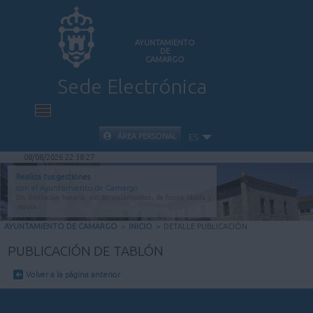
AYUNTAMIENTO
DE
CAMARGO
Sede Electrónica
INICIO
ÁREA PERSONAL
ES
08/08/2026 22:38:27
INFORMACIÓN PÚBLICA
Realiza tus gestiones
con el Ayuntamiento de Camargo
Sin limitación horaria, sin desplazamientos, de forma rápida y
CARPETA CIUDADANA
segura.
AYUNTAMIENTO DE CAMARGO
>
INICIO
>
DETALLE PUBLICACIÓN
VALIDACIÓN DE DOCUMENTOS
PUBLICACIÓN DE TABLÓN
Volver a la página anterior
AYUDA