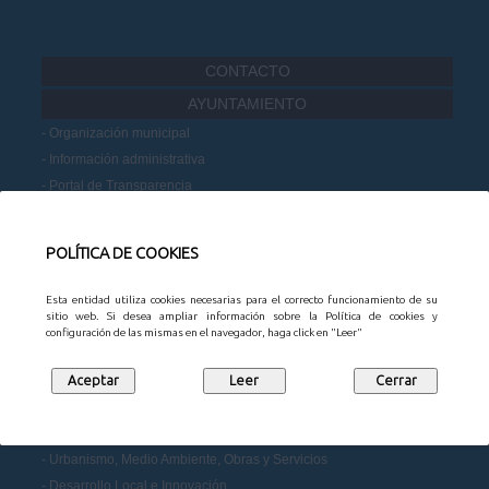
CONTACTO
AYUNTAMIENTO
Organización municipal
Información administrativa
Portal de Transparencia
Datos Abiertos
Participación Ciudadana
POLÍTICA DE COOKIES
MUNICIPIO
Noticias
Esta entidad utiliza cookies necesarias para el correcto funcionamiento de su
sitio web. Si desea ampliar información sobre la Política de cookies y
Agenda
configuración de las mismas en el navegador, haga click en "Leer"
Mapa Empresarial
Juntas vecinales
Turismo
SERVICIOS
Urbanismo, Medio Ambiente, Obras y Servicios
Desarrollo Local e Innovación