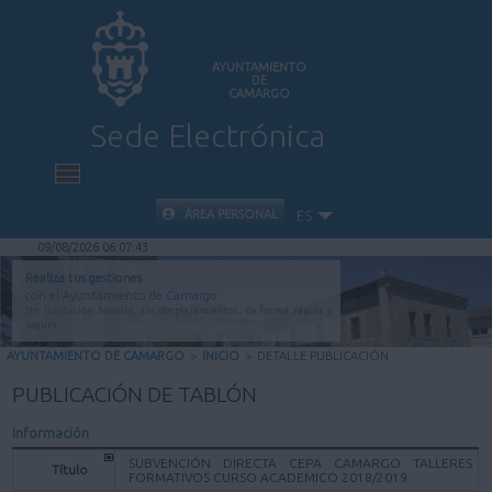
AYUNTAMIENTO
DE
CAMARGO
Sede Electrónica
INICIO
ÁREA PERSONAL
ES
09/08/2026 06:07:43
INFORMACIÓN PÚBLICA
Realiza tus gestiones
con el Ayuntamiento de Camargo
Sin limitación horaria, sin desplazamientos, de forma rápida y
CARPETA CIUDADANA
segura.
AYUNTAMIENTO DE CAMARGO
>
INICIO
>
DETALLE PUBLICACIÓN
VALIDACIÓN DE DOCUMENTOS
PUBLICACIÓN DE TABLÓN
Información
AYUDA
SUBVENCIÓN DIRECTA CEPA CAMARGO TALLERES
Título
FORMATIVOS CURSO ACADEMICO 2018/2019