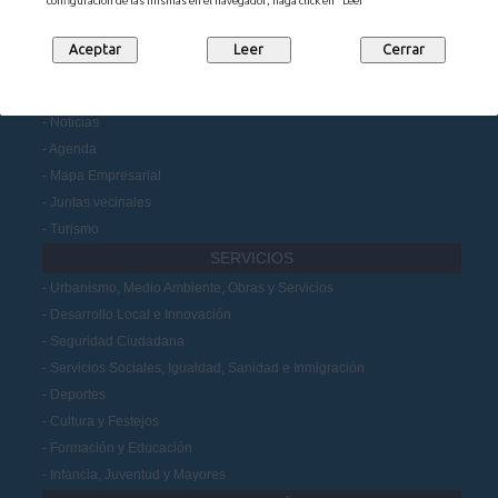
configuración de las mismas en el navegador, haga click en "Leer"
Portal de Transparencia
Datos Abiertos
Participación Ciudadana
MUNICIPIO
Noticias
Agenda
Mapa Empresarial
Juntas vecinales
Turismo
SERVICIOS
Urbanismo, Medio Ambiente, Obras y Servicios
Desarrollo Local e Innovación
Seguridad Ciudadana
Servicios Sociales, Igualdad, Sanidad e Inmigración
Deportes
Cultura y Festejos
Formación y Educación
Infancia, Juventud y Mayores