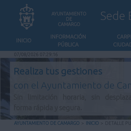
Sede 
AYUNTAMIENTO
DE
CAMARGO
INFORMACIÓN
CARP
INICIO
PÚBLICA
CIUDA
07/08/2026 07:29:16
Realiza tus gestiones
con el Ayuntamiento de C
Sin limitación horaria, sin desplaz
forma rápida y segura.
AYUNTAMIENTO DE CAMARGO
>
INICIO
>
DETALLE P