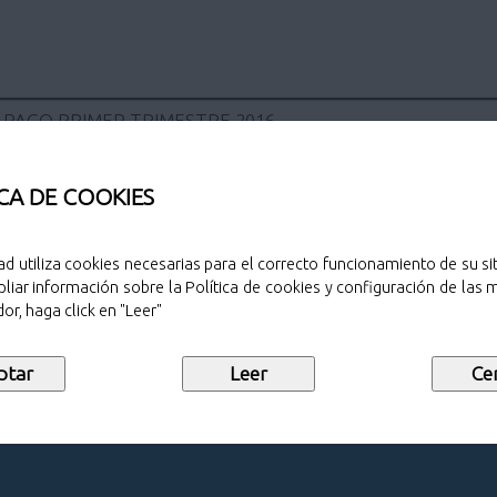
 PAGO PRIMER TRIMESTRE 2016
CA DE COOKIES
ad utiliza cookies necesarias para el correcto funcionamiento de su sit
Sello de public
liar información sobre la Política de cookies y configuración de las
or, haga click en "Leer"
6
Descargar