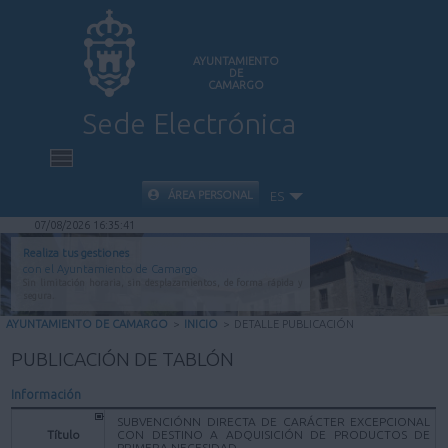
AYUNTAMIENTO
DE
CAMARGO
Sede Electrónica
INICIO
ÁREA PERSONAL
ES
07/08/2026 16:35:41
INFORMACIÓN PÚBLICA
Realiza tus gestiones
con el Ayuntamiento de Camargo
Sin limitación horaria, sin desplazamientos, de forma rápida y
CARPETA CIUDADANA
segura.
AYUNTAMIENTO DE CAMARGO
>
INICIO
>
DETALLE PUBLICACIÓN
VALIDACIÓN DE DOCUMENTOS
PUBLICACIÓN DE TABLÓN
Información
AYUDA
SUBVENCIÓNN DIRECTA DE CARÁCTER EXCEPCIONAL
Título
CON DESTINO A ADQUISICIÓN DE PRODUCTOS DE
PRIMERA NECESIDAD