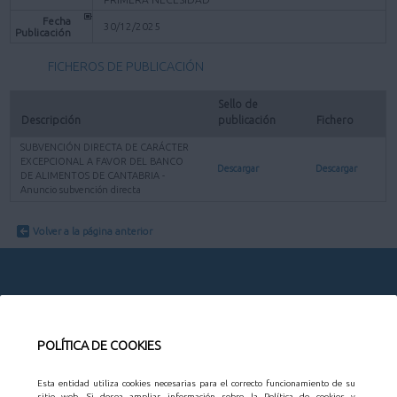
Fecha
30/12/2025
Publicación
FICHEROS DE PUBLICACIÓN
Sello de 
Descripción
publicación
Fichero
SUBVENCIÓN DIRECTA DE CARÁCTER
EXCEPCIONAL A FAVOR DEL BANCO
Descargar
Descargar
DE ALIMENTOS DE CANTABRIA -
Anuncio subvención directa
Volver a la página anterior
CONTACTO
POLÍTICA DE COOKIES
AYUNTAMIENTO
Esta entidad utiliza cookies necesarias para el correcto funcionamiento de su
Organización municipal
sitio web. Si desea ampliar información sobre la Política de cookies y