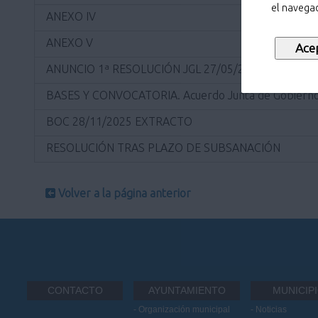
el navegad
ANEXO IV
ANEXO V
ANUNCIO 1ª RESOLUCIÓN JGL 27/05/2026
BASES Y CONVOCATORIA. Acuerdo Junta de Gobierno
BOC 28/11/2025 EXTRACTO
RESOLUCIÓN TRAS PLAZO DE SUBSANACIÓN
Volver a la página anterior
CONTACTO
AYUNTAMIENTO
MUNICIP
Organización municipal
Noticias