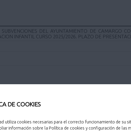
 SUBVENCIONES DEL AYUNTAMIENTO DE CAMARGO CON
ION INFANTIL CURSO 2025/2026. PLAZO DE PRESENTACIÓ
Sello de public
CA DE COOKIES
Descargar
Descargar
ad utiliza cookies necesarias para el correcto funcionamiento de su sit
Descargar
liar información sobre la Política de cookies y configuración de las