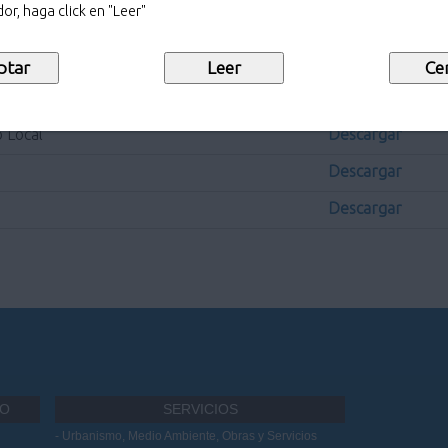
or, haga click en "Leer"
Descargar
Descargar
Descargar
 Local
Descargar
Descargar
Descargar
IO
SERVICIOS
Urbanismo, Medio Ambiente, Obras y Servicios