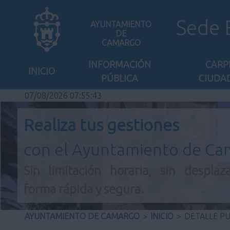
Sede 
AYUNTAMIENTO
DE
CAMARGO
INFORMACIÓN
CARP
INICIO
PÚBLICA
CIUDA
07/08/2026 07:55:43
Realiza tus gestiones
con el Ayuntamiento de C
Sin limitación horaria, sin desplaz
forma rápida y segura.
AYUNTAMIENTO DE CAMARGO
>
INICIO
>
DETALLE P