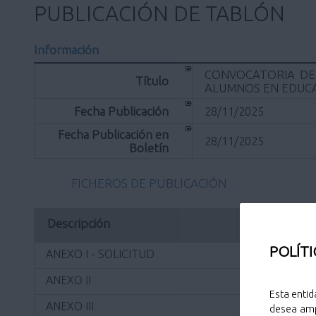
PUBLICACIÓN DE TABLÓN
Información
CONVOCATORIA DE
Título
ALUMNOS EN EDUCAC
Fecha Publicación
28/11/2025
Fecha Publicación en
28/11/2025
Boletín
FICHEROS DE PUBLICACIÓN
Descripción
POLÍTI
ANEXO I - SOLICITUD
ANEXO II
Esta entid
ANEXO III
desea amp