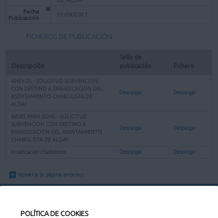
Fecha
11/09/2017
Publicación
FICHEROS DE PUBLICACIÓN
Sello de 
Descripción
publicación
Fichero
ANEXOS - SOLICITUD SUBVENCION
CON DESTINO A ERRADICACION DEL
Descargar
Descargar
ASENTAMIENTO CHABOLISTA DE
ALDAY
BASES PARA BDNS - SOLICITUD
SUBVENCION CON DESTINO A
Descargar
Descargar
ERRADICACION DEL ASENTAMIENTO
CHABOLISTA DE ALDAY
erradicacion chabolismo
Descargar
Descargar
Volver a la página anterior
POLÍTICA DE COOKIES