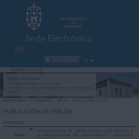
AYUNTAMIENTO
DE
CAMARGO
Sede Electrónica
INICIO
ÁREA PERSONAL
ES
09/08/2026 13:25:20
INFORMACIÓN PÚBLICA
Realiza tus gestiones
con el Ayuntamiento de Camargo
Sin limitación horaria, sin desplazamientos, de forma rápida y
CARPETA CIUDADANA
segura.
AYUNTAMIENTO DE CAMARGO
>
INICIO
>
DETALLE PUBLICACIÓN
VALIDACIÓN DE DOCUMENTOS
PUBLICACIÓN DE TABLÓN
Información
AYUDA
CONVOCATORIA DE SUBVENCIONES CON DESTINO A
Título
LA ERRADICACIÓN DEL ASENTAMIENTO CHABOLISTA
DE ALDAY