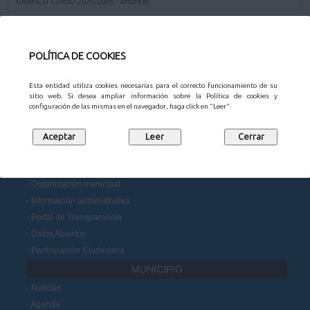
GRÁFICO CURSO 2025/2026 - Anuncio
30/07/2025 - Junta de Gobierno Local -
Descargar
Descargar
Certificado acuerdo JGL
POLÍTICA DE COOKIES
Volver a la página anterior
Esta entidad utiliza cookies necesarias para el correcto funcionamiento de su
sitio web. Si desea ampliar información sobre la Política de cookies y
configuración de las mismas en el navegador, haga click en "Leer"
CONTACTO
AYUNTAMIENTO
Organización municipal
Información administrativa
Portal de Transparencia
Datos Abiertos
Participación Ciudadana
MUNICIPIO
Noticias
Agenda