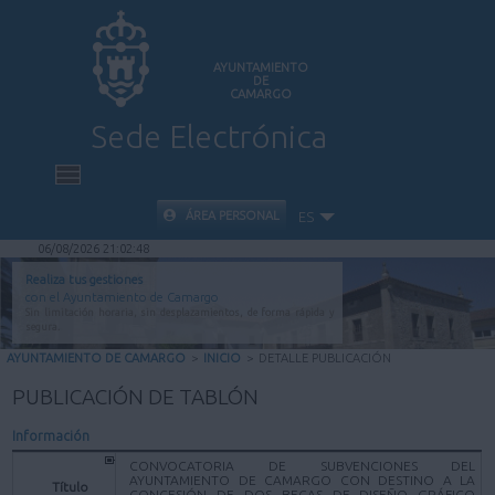
AYUNTAMIENTO
DE
CAMARGO
Sede Electrónica
INICIO
ÁREA PERSONAL
ES
06/08/2026 21:02:48
INFORMACIÓN PÚBLICA
Realiza tus gestiones
con el Ayuntamiento de Camargo
Sin limitación horaria, sin desplazamientos, de forma rápida y
CARPETA CIUDADANA
segura.
AYUNTAMIENTO DE CAMARGO
>
INICIO
>
DETALLE PUBLICACIÓN
VALIDACIÓN DE DOCUMENTOS
PUBLICACIÓN DE TABLÓN
Información
AYUDA
CONVOCATORIA DE SUBVENCIONES DEL
AYUNTAMIENTO DE CAMARGO CON DESTINO A LA
Título
CONCESIÓN DE DOS BECAS DE DISEÑO GRÁFICO