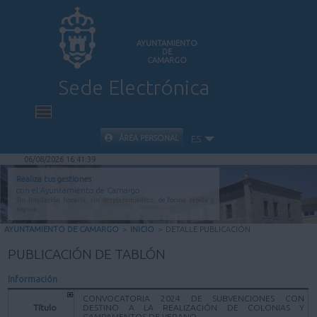
AYUNTAMIENTO
DE
CAMARGO
Sede Electrónica
INICIO
ÁREA PERSONAL
ES
06/08/2026 16:41:39
INFORMACIÓN PÚBLICA
Realiza tus gestiones
con el Ayuntamiento de Camargo
Sin limitación horaria, sin desplazamientos, de forma rápida y
CARPETA CIUDADANA
segura.
AYUNTAMIENTO DE CAMARGO
>
INICIO
>
DETALLE PUBLICACIÓN
VALIDACIÓN DE DOCUMENTOS
PUBLICACIÓN DE TABLÓN
Información
AYUDA
CONVOCATORIA 2024 DE SUBVENCIONES CON
Título
DESTINO A LA REALIZACIÓN DE COLONIAS Y
CAMPAMENTOS DE VERANO