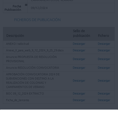
Fecha
09/12/2024
Publicación
FICHEROS DE PUBLICACIÓN
Sello de 
Descripción
publicación
Fichero
ANEXO I solicitud
Descargar
Descargar
Anexo_II_para_web_9_12_2024_9_25_29.docx
Descargar
Descargar
Anuncio PROPUESTA DE RESOLUCIÓN
Descargar
Descargar
PROVISIONAL
Anuncio RESOLUCIÓN CONVOCATORIA
Descargar
Descargar
APROBACIÓN CONVOCATORIA 2024 DE
SUBVENCIONES CON DESTINO A LA
Descargar
Descargar
REALIZACIÓN DE COLONIAS Y
CAMPAMENTOS DE VERANO
BOC 09_12_2024 EXTRACTO
Descargar
Descargar
Ficha_de_terceros
Descargar
Descargar
Volver a la página anterior