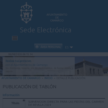
AYUNTAMIENTO
DE
CAMARGO
Sede Electrónica
INICIO
ÁREA PERSONAL
ES
06/08/2026 06:15:14
INFORMACIÓN PÚBLICA
Realiza tus gestiones
con el Ayuntamiento de Camargo
Sin limitación horaria, sin desplazamientos, de forma rápida y
CARPETA CIUDADANA
segura.
AYUNTAMIENTO DE CAMARGO
>
INICIO
>
DETALLE PUBLICACIÓN
VALIDACIÓN DE DOCUMENTOS
PUBLICACIÓN DE TABLÓN
Información
AYUDA
SUBVENCION DIRECTA PARA LAS FIESTAS DEL CARMEN
Título
DE REVILLA 2024