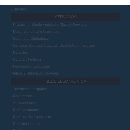
Juntas vecinales
Turismo
SERVICIOS
Urbanismo, Medio Ambiente, Obras y Servicios
Desarrollo Local e Innovación
Seguridad Ciudadana
Servicios Sociales, Igualdad, Sanidad e Inmigración
Deportes
Cultura y Festejos
Formación y Educación
Infancia, Juventud y Mayores
SEDE ELECTRÓNICA
Trámites municipales
Pago online
Subvenciones
Portal económico
Portal de Transparencia
Perfil del Contratante