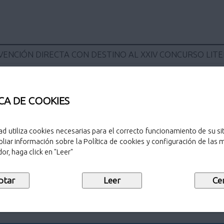
ENCIÓN DIRECTA CON DESTINO AL XXIV CONCURSO LITE
CA DE COOKIES
Sello de public
ad utiliza cookies necesarias para el correcto funcionamiento de su sit
liar información sobre la Política de cookies y configuración de las
 literario ?El Pozón de la Dolores? para
or, haga click en "Leer"
fesional de centros públicos del
Descargar