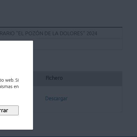
RARIO "EL POZÓN DE LA DOLORES" 2024
ación
Fichero
io web. Si
 mismas en
Descargar