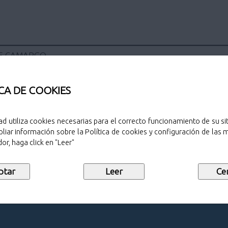
E CAMARGO
CA DE COOKIES
ad utiliza cookies necesarias para el correcto funcionamiento de su sit
Sello de public
liar información sobre la Política de cookies y configuración de las
or, haga click en "Leer"
Descargar