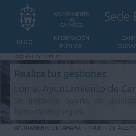
Sede 
AYUNTAMIENTO
DE
CAMARGO
INFORMACIÓN
CARP
INICIO
PÚBLICA
CIUDA
08/08/2026 15:11:37
Realiza tus gestiones
con el Ayuntamiento de C
Sin limitación horaria, sin desplaz
forma rápida y segura.
AYUNTAMIENTO DE CAMARGO
>
INICIO
>
DETALLE P