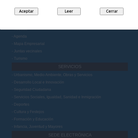
Datos Abiertos
Participación Ciudadana
MUNICIPIO
Noticias
Agenda
Mapa Empresarial
Juntas vecinales
Turismo
SERVICIOS
Urbanismo, Medio Ambiente, Obras y Servicios
Desarrollo Local e Innovación
Seguridad Ciudadana
Servicios Sociales, Igualdad, Sanidad e Inmigración
Deportes
Cultura y Festejos
Formación y Educación
Infancia, Juventud y Mayores
SEDE ELECTRÓNICA