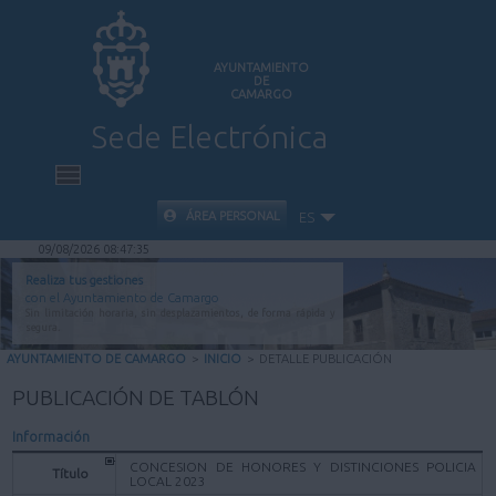
AYUNTAMIENTO
DE
CAMARGO
Sede Electrónica
INICIO
ÁREA PERSONAL
ES
09/08/2026 08:47:35
INFORMACIÓN PÚBLICA
Realiza tus gestiones
con el Ayuntamiento de Camargo
Sin limitación horaria, sin desplazamientos, de forma rápida y
CARPETA CIUDADANA
segura.
AYUNTAMIENTO DE CAMARGO
>
INICIO
>
DETALLE PUBLICACIÓN
VALIDACIÓN DE DOCUMENTOS
PUBLICACIÓN DE TABLÓN
Información
AYUDA
CONCESION DE HONORES Y DISTINCIONES POLICIA
Título
LOCAL 2023