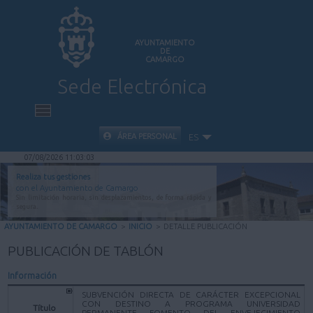
AYUNTAMIENTO
DE
CAMARGO
Sede Electrónica
INICIO
ÁREA PERSONAL
ES
07/08/2026 11:03:03
INFORMACIÓN PÚBLICA
Realiza tus gestiones
con el Ayuntamiento de Camargo
Sin limitación horaria, sin desplazamientos, de forma rápida y
CARPETA CIUDADANA
segura.
AYUNTAMIENTO DE CAMARGO
>
INICIO
>
DETALLE PUBLICACIÓN
VALIDACIÓN DE DOCUMENTOS
PUBLICACIÓN DE TABLÓN
Información
AYUDA
SUBVENCIÓN DIRECTA DE CARÁCTER EXCEPCIONAL
CON DESTINO A PROGRAMA UNIVERSIDAD
Título
PERMANENTE FOMENTO DEL ENVEJECIMIENTO