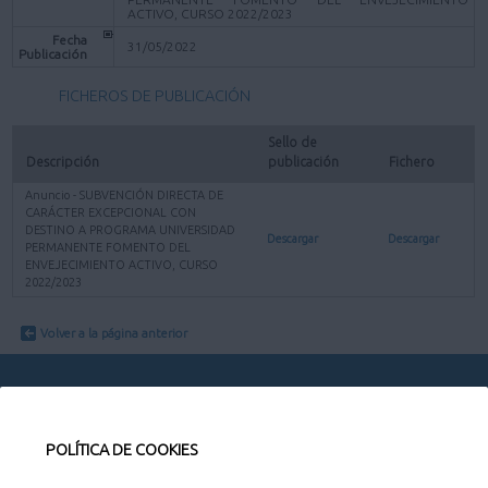
ACTIVO, CURSO 2022/2023
Fecha
31/05/2022
Publicación
FICHEROS DE PUBLICACIÓN
Sello de 
Descripción
publicación
Fichero
Anuncio - SUBVENCIÓN DIRECTA DE
CARÁCTER EXCEPCIONAL CON
DESTINO A PROGRAMA UNIVERSIDAD
Descargar
Descargar
PERMANENTE FOMENTO DEL
ENVEJECIMIENTO ACTIVO, CURSO
2022/2023
Volver a la página anterior
POLÍTICA DE COOKIES
CONTACTO