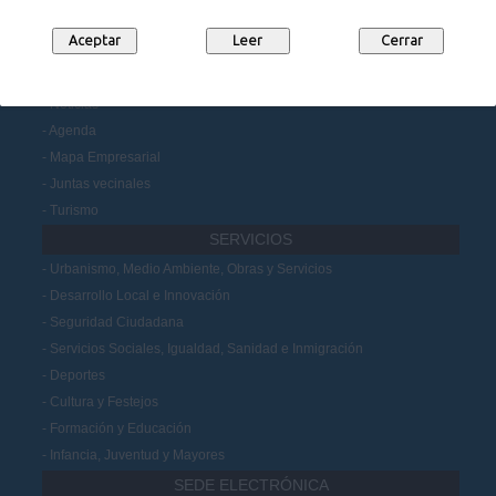
Datos Abiertos
Participación Ciudadana
MUNICIPIO
Noticias
Agenda
Mapa Empresarial
Juntas vecinales
Turismo
SERVICIOS
Urbanismo, Medio Ambiente, Obras y Servicios
Desarrollo Local e Innovación
Seguridad Ciudadana
Servicios Sociales, Igualdad, Sanidad e Inmigración
Deportes
Cultura y Festejos
Formación y Educación
Infancia, Juventud y Mayores
SEDE ELECTRÓNICA