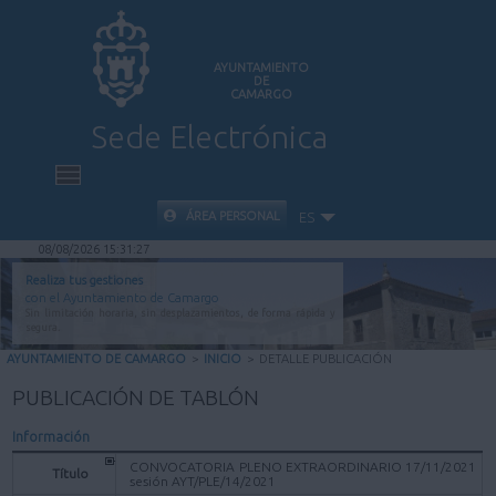
AYUNTAMIENTO
DE
CAMARGO
Sede Electrónica
INICIO
ÁREA PERSONAL
ES
08/08/2026 15:31:27
INFORMACIÓN PÚBLICA
Realiza tus gestiones
con el Ayuntamiento de Camargo
Sin limitación horaria, sin desplazamientos, de forma rápida y
CARPETA CIUDADANA
segura.
AYUNTAMIENTO DE CAMARGO
>
INICIO
>
DETALLE PUBLICACIÓN
VALIDACIÓN DE DOCUMENTOS
PUBLICACIÓN DE TABLÓN
Información
AYUDA
CONVOCATORIA PLENO EXTRAORDINARIO 17/11/2021
Título
sesión AYT/PLE/14/2021