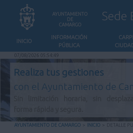
Sede 
AYUNTAMIENTO
DE
CAMARGO
INFORMACIÓN
CARP
INICIO
PÚBLICA
CIUDA
07/08/2026 05:54:49
Realiza tus gestiones
con el Ayuntamiento de C
Sin limitación horaria, sin desplaz
forma rápida y segura.
AYUNTAMIENTO DE CAMARGO
>
INICIO
>
DETALLE P