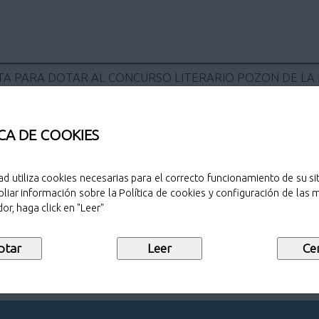
TA PARA DOTAR AL CONCURSO LITERARIO POZON DE LA
CA DE COOKIES
ad utiliza cookies necesarias para el correcto funcionamiento de su sit
Sello de public
liar información sobre la Política de cookies y configuración de las
or, haga click en "Leer"
 AL CONCURSO LITERARIO POZON DE LA
Descargar