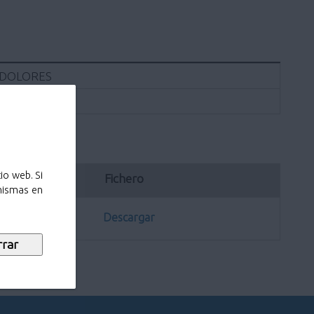
 DOLORES
io web. Si
ación
Fichero
 mismas en
Descargar