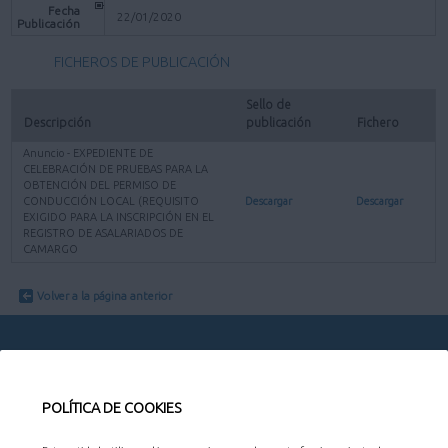
Fecha
22/01/2020
Publicación
FICHEROS DE PUBLICACIÓN
Sello de 
Descripción
publicación
Fichero
Anuncio - EXPEDIENTE DE
CELEBRACIÓN DE PRUEBAS PARA LA
OBTENCIÓN DEL PERMISO DE
CONDUCCIÓN LOCAL (REQUISITO
Descargar
Descargar
EXIGIDO PARA LA INSCRIPCIÓN EN EL
REGISTRO DE ASALARIADOS DE
CAMARGO
Volver a la página anterior
POLÍTICA DE COOKIES
CONTACTO
AYUNTAMIENTO