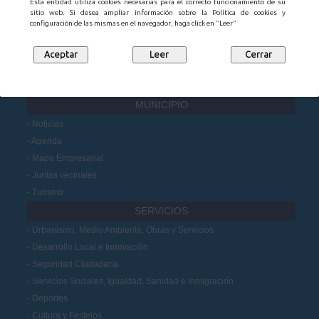
Esta entidad utiliza cookies necesarias para el correcto funcionamiento de su
sitio web. Si desea ampliar información sobre la Política de cookies y
Organización municipal
configuración de las mismas en el navegador, haga click en "Leer"
Información administrativa
Portal de Transparencia
Datos Abiertos
Participación Ciudadana
MUNICIPIO
Noticias
Agenda
Mapa Empresarial
Juntas vecinales
Turismo
SERVICIOS
Urbanismo, Medio Ambiente, Obras y Servicios
Desarrollo Local e Innovación
Seguridad Ciudadana
Servicios Sociales, Igualdad, Sanidad e Inmigración
Deportes
Cultura y Festejos