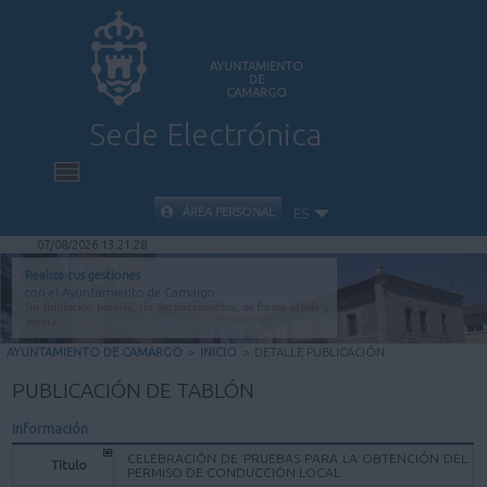
AYUNTAMIENTO
DE
CAMARGO
Sede Electrónica
INICIO
ÁREA PERSONAL
ES
07/08/2026 13:21:28
INFORMACIÓN PÚBLICA
Realiza tus gestiones
con el Ayuntamiento de Camargo
Sin limitación horaria, sin desplazamientos, de forma rápida y
CARPETA CIUDADANA
segura.
AYUNTAMIENTO DE CAMARGO
>
INICIO
>
DETALLE PUBLICACIÓN
VALIDACIÓN DE DOCUMENTOS
PUBLICACIÓN DE TABLÓN
Información
AYUDA
CELEBRACIÓN DE PRUEBAS PARA LA OBTENCIÓN DEL
Título
PERMISO DE CONDUCCIÓN LOCAL