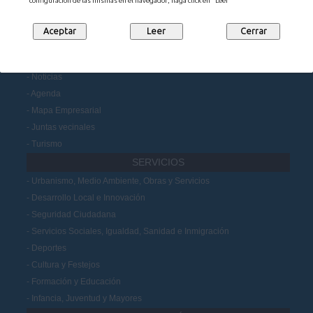
configuración de las mismas en el navegador, haga click en "Leer"
Portal de Transparencia
Datos Abiertos
Participación Ciudadana
MUNICIPIO
Noticias
Agenda
Mapa Empresarial
Juntas vecinales
Turismo
SERVICIOS
Urbanismo, Medio Ambiente, Obras y Servicios
Desarrollo Local e Innovación
Seguridad Ciudadana
Servicios Sociales, Igualdad, Sanidad e Inmigración
Deportes
Cultura y Festejos
Formación y Educación
Infancia, Juventud y Mayores