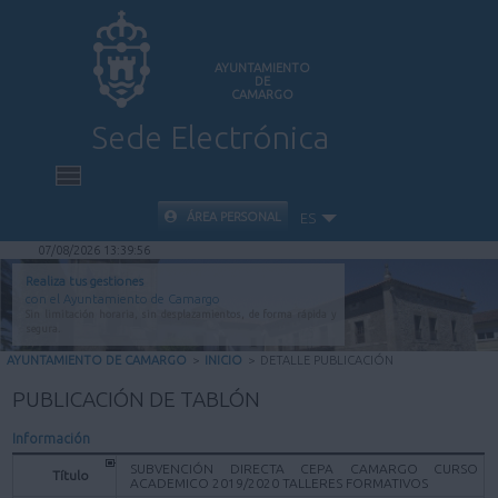
AYUNTAMIENTO
DE
CAMARGO
Sede Electrónica
INICIO
ÁREA PERSONAL
ES
07/08/2026 13:39:56
INFORMACIÓN PÚBLICA
Realiza tus gestiones
con el Ayuntamiento de Camargo
Sin limitación horaria, sin desplazamientos, de forma rápida y
CARPETA CIUDADANA
segura.
AYUNTAMIENTO DE CAMARGO
>
INICIO
>
DETALLE PUBLICACIÓN
VALIDACIÓN DE DOCUMENTOS
PUBLICACIÓN DE TABLÓN
Información
AYUDA
SUBVENCIÓN DIRECTA CEPA CAMARGO CURSO
Título
ACADEMICO 2019/2020 TALLERES FORMATIVOS