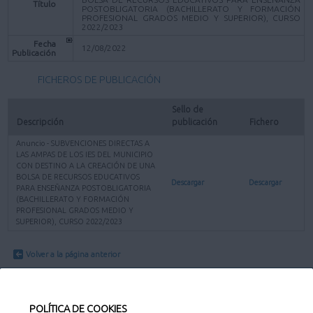
Título
POSTOBLIGATORIA (BACHILLERATO Y FORMACIÓN
PROFESIONAL GRADOS MEDIO Y SUPERIOR), CURSO
2022/2023
Fecha
12/08/2022
Publicación
FICHEROS DE PUBLICACIÓN
Sello de 
Descripción
publicación
Fichero
Anuncio - SUBVENCIONES DIRECTAS A
LAS AMPAS DE LOS IES DEL MUNICIPIO
CON DESTINO A LA CREACIÓN DE UNA
BOLSA DE RECURSOS EDUCATIVOS
Descargar
Descargar
PARA ENSEÑANZA POSTOBLIGATORIA
(BACHILLERATO Y FORMACIÓN
PROFESIONAL GRADOS MEDIO Y
SUPERIOR), CURSO 2022/2023
Volver a la página anterior
POLÍTICA DE COOKIES