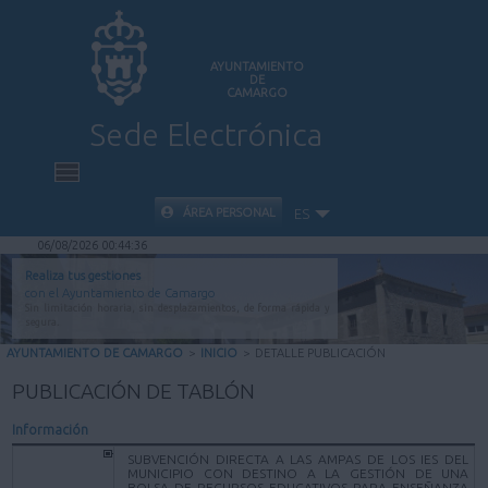
AYUNTAMIENTO
DE
CAMARGO
Sede Electrónica
INICIO
ÁREA PERSONAL
ES
06/08/2026 00:44:36
INFORMACIÓN PÚBLICA
Realiza tus gestiones
con el Ayuntamiento de Camargo
Sin limitación horaria, sin desplazamientos, de forma rápida y
CARPETA CIUDADANA
segura.
AYUNTAMIENTO DE CAMARGO
>
INICIO
>
DETALLE PUBLICACIÓN
VALIDACIÓN DE DOCUMENTOS
PUBLICACIÓN DE TABLÓN
Información
AYUDA
SUBVENCIÓN DIRECTA A LAS AMPAS DE LOS IES DEL
MUNICIPIO CON DESTINO A LA GESTIÓN DE UNA
BOLSA DE RECURSOS EDUCATIVOS PARA ENSEÑANZA