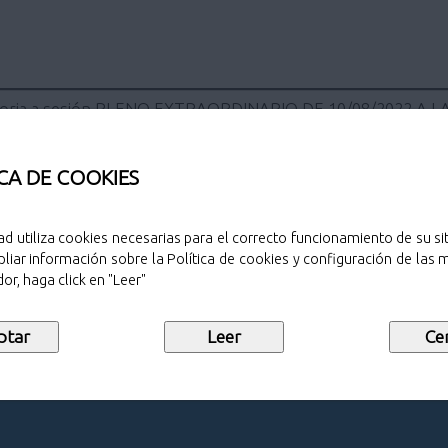
oria a sesión PLENO EXTRAORDINARIO DE 10/08/2022 A LAS
CA DE COOKIES
ad utiliza cookies necesarias para el correcto funcionamiento de su sit
Sello de public
liar información sobre la Política de cookies y configuración de las
or, haga click en "Leer"
Descargar