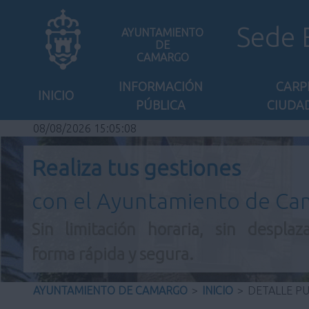
Sede 
AYUNTAMIENTO
DE
CAMARGO
INFORMACIÓN
CARP
INICIO
PÚBLICA
CIUDA
08/08/2026 15:05:08
Realiza tus gestiones
con el Ayuntamiento de C
Sin limitación horaria, sin desplaz
forma rápida y segura.
AYUNTAMIENTO DE CAMARGO
>
INICIO
>
DETALLE P